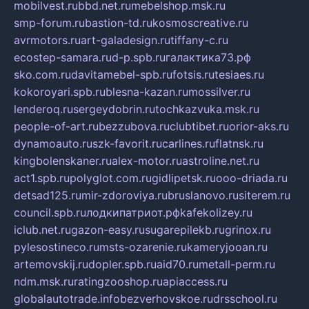
mobilvest.ru
bbd.net.ru
mebelshop.msk.ru
smp-forum.ru
bastion-td.ru
kosmoscreative.ru
avrmotors.ru
art-galadesign.ru
tiffany-c.ru
ecostep-samara.ru
d-p.spb.ru
галактика73.рф
sko.com.ru
davitamebel-spb.ru
fotsis.ru
tesiaes.ru
kokoroyari.spb.ru
blesna-kazan.ru
mossilver.ru
lenderoq.ru
sergeydobrin.ru
tochkazvuka.msk.ru
people-of-art.ru
bezzubova.ru
clubtibet.ru
orior-aks.ru
dynamoauto.ru
szk-favorit.ru
carlines.ru
flatnsk.ru
kingbolenskaner.ru
alex-motor.ru
astroline.net.ru
act1.spb.ru
polyglot.com.ru
gidlipetsk.ru
ooo-driada.ru
detsad125.ru
mir-zdoroviya.ru
bruslanovo.ru
siterem.ru
council.spb.ru
лодкипатриот.рф
kafekolizey.ru
iclub.net.ru
gazon-easy.ru
sugarepilekb.ru
grinox.ru
pylesostineco.ru
msts-ozarenie.ru
kameryjooan.ru
artemovskij.ru
dopler.spb.ru
aid70.ru
metall-perm.ru
ndm.msk.ru
ratingzooshop.ru
apiaccess.ru
globalautotrade.info
bezverhovskoe.ru
drsschool.ru