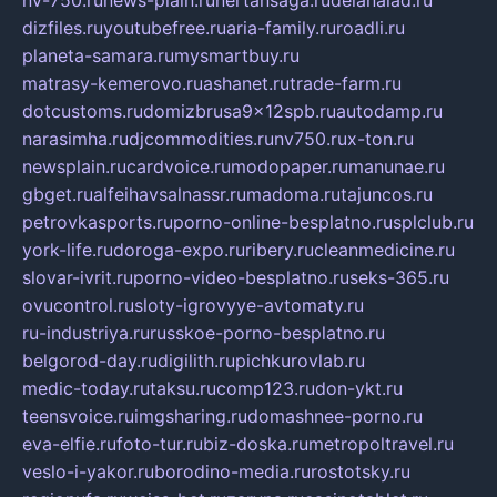
dizfiles.ru
youtubefree.ru
aria-family.ru
roadli.ru
planeta-samara.ru
mysmartbuy.ru
matrasy-kemerovo.ru
ashanet.ru
trade-farm.ru
dotcustoms.ru
domizbrusa9x12spb.ru
autodamp.ru
narasimha.ru
djcommodities.ru
nv750.ru
x-ton.ru
newsplain.ru
cardvoice.ru
modopaper.ru
manunae.ru
gbget.ru
alfeihavsalnassr.ru
madoma.ru
tajuncos.ru
petrovkasports.ru
porno-online-besplatno.ru
splclub.ru
york-life.ru
doroga-expo.ru
ribery.ru
cleanmedicine.ru
slovar-ivrit.ru
porno-video-besplatno.ru
seks-365.ru
ovucontrol.ru
sloty-igrovyye-avtomaty.ru
ru-industriya.ru
russkoe-porno-besplatno.ru
belgorod-day.ru
digilith.ru
pichkurovlab.ru
medic-today.ru
taksu.ru
comp123.ru
don-ykt.ru
teensvoice.ru
imgsharing.ru
domashnee-porno.ru
eva-elfie.ru
foto-tur.ru
biz-doska.ru
metropoltravel.ru
veslo-i-yakor.ru
borodino-media.ru
rostotsky.ru