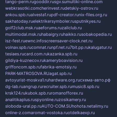
tango-perm.ru
gooddir.ru
sgv.su
multiki-online.com
webkrasotki.com
cherinvest.ru
detskiy-ostrov.ru
ankou.spb.ru
alvesta1.ru
pdf-creator.ru
nix-files.org.ru
sakhatoday.ru
elektrikersymboler.ru
sputnikyes.ru
golf2club.msk.ru
aeforums.ru
zallclub.ru
multimodal.msk.ru
habaigry.ru
haikko.ru
sobakopedia.ru
isz-fest.ru
ewnc.info
screensaver-clock.net.ru
volnav.spb.ru
comnat.ru
npf.net.ru
7bit.pp.ru
kalugatur.ru
tesiaes.ru
card.com.ru
kazanka.spb.ru
gildiya-kuznecov.ru
kameryboavision.ru
griffoncom.spb.ru
fabrika-emotsiy.ru
PARK-MATROSOVA.RU
agat.spb.ru
avtoyurist-moskva1.ru
hardware.org.ru
схема-авто.рф
dg-lab.ru
angrup.ru
recruiter.spb.ru
music8.spb.ru
krsk124.ru
kubok.spb.ru
romanofforex.ru
analitikaplus.ru
spyonline.ru
zosikamery.ru
sloboda-ural.pp.ru
AUTO-COM.SU
hohota.net
alimy.ru
online-z.com
aromat-vostoka.ru
otdelkaexp.ru