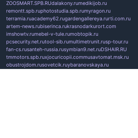
ZOOSMART.SPB.RU
dalakony.ru
medikijob.ru
remontt.spb.ru
photostudia.spb.ru
myragon.ru
terramia.ru
academy62.ru
gardengallereya.ru
rti.com.ru
artem-news.ru
biserinca.ru
krasnodarkurort.com
imshowtv.ru
mebel-v-tule.ru
mobtopik.ru
pcsecurity.net.ru
tool-sib.ru
multimetrunit.ru
sp-tour.ru
fan-cs.ru
santeh-russia.ru
symbian9.net.ru
DSHAIR.RU
tmmotors.spb.ru
xjocuricopii.com
musavtomat.msk.ru
obustrojdom.ru
sovetcik.ru
ybaranovskaya.ru
ppknews.ru
cult-alshei.ru
JAPANRUSSIA.RU
proekciyamebel.ru
imper-finans.ru
rim.org.ru
glamourai.ru
brassminus.ru
zabor-pro.ru
ftn.pp.ru
dorogoe58.ru
laimengpacker.ru
kuzova-zapchasti.ru
sageerp.ru
taxodrom.ru
dsrazvitie.ru
hardcity.net.ru
ratinghomegames.ru
topservice25.ru
gubernyan.ru
gtglasslined.ru
ii4.ru
tssport.spb.ru
andorra24.com
blackwallstreet.ru
oboimos.ru
optim-doors.com.ru
ikuch.ru
nycr.org.ru
npa21.ru
vremya-ch.spb.ru