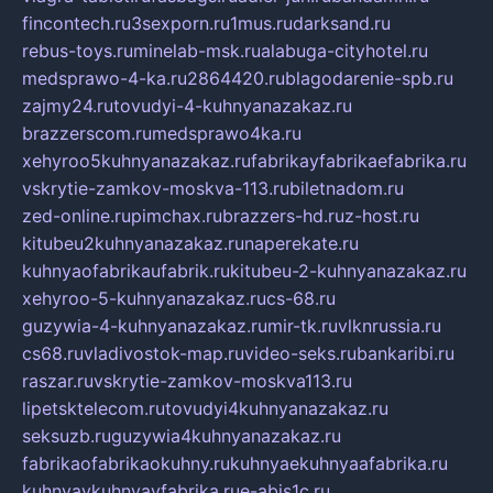
fincontech.ru
3sexporn.ru
1mus.ru
darksand.ru
rebus-toys.ru
minelab-msk.ru
alabuga-cityhotel.ru
medsprawo-4-ka.ru
2864420.ru
blagodarenie-spb.ru
zajmy24.ru
tovudyi-4-kuhnyanazakaz.ru
brazzerscom.ru
medsprawo4ka.ru
xehyroo5kuhnyanazakaz.ru
fabrikayfabrikaefabrika.ru
vskrytie-zamkov-moskva-113.ru
biletnadom.ru
zed-online.ru
pimchax.ru
brazzers-hd.ru
z-host.ru
kitubeu2kuhnyanazakaz.ru
naperekate.ru
kuhnyaofabrikaufabrik.ru
kitubeu-2-kuhnyanazakaz.ru
xehyroo-5-kuhnyanazakaz.ru
cs-68.ru
guzywia-4-kuhnyanazakaz.ru
mir-tk.ru
vlknrussia.ru
cs68.ru
vladivostok-map.ru
video-seks.ru
bankaribi.ru
raszar.ru
vskrytie-zamkov-moskva113.ru
lipetsktelecom.ru
tovudyi4kuhnyanazakaz.ru
seksuzb.ru
guzywia4kuhnyanazakaz.ru
fabrikaofabrikaokuhny.ru
kuhnyaekuhnyaafabrika.ru
kuhnyaykuhnyayfabrika.ru
e-abis1c.ru