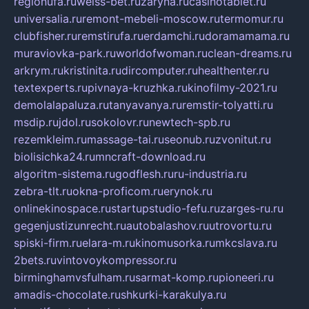
regionufa.ru
weiss-bet.ru
zaryna.ru
casinotablet.ru
universalia.ru
remont-mebeli-moscow.ru
termomur.ru
clubfisher.ru
remstirufa.ru
erdamchi.ru
doramamama.ru
muraviovka-park.ru
worldofwoman.ru
clean-dreams.ru
arkrym.ru
kristinita.ru
dircomputer.ru
healthenter.ru
textexperts.ru
pivnaya-kruzhka.ru
kinofilmy-2021.ru
demolalapaluza.ru
tanyavanya.ru
remstir-tolyatti.ru
msdip.ru
jdol.ru
sokolovr.ru
newtech-spb.ru
rezemkleim.ru
massage-tai.ru
seonub.ru
zvonitut.ru
biolisichka24.ru
mncraft-download.ru
algoritm-sistema.ru
godflesh.ru
ru-industria.ru
zebra-tlt.ru
okna-proficom.ru
erynok.ru
onlinekinospace.ru
startupstudio-fefu.ru
zarges-ru.ru
gegenjustizunrecht.ru
autobalashov.ru
utrovortu.ru
spiski-firm.ru
elara-m.ru
kinomusorka.ru
mkcslava.ru
2bets.ru
vintovoykompressor.ru
birminghamvsfulham.ru
sarmat-komp.ru
pioneeri.ru
amadis-chocolate.ru
shkurki-karakulya.ru