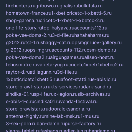
firehunters.ru
gribowo.ru
gnalis.ru
bulkitula.ru
hometown-france.ru
1-xbeticricetc-1-xbetti-5.ru
shop-garena.ru
cricetc-1-xbetr-1-xbetcc-2.ru
one-life-story.ru
top-halyava.ru
accounts112.ru
poka-vse-doma-2.ru
3-d-file.ru
hahahaharms.ru
g2012.ru
tst-1.ru
shaggy-cat.ru
opsmgr.ru
ev-gallery.ru
g-2012.ru
ops-mgr.ru
accounts-112.ru
csm-demo.ru
poka-vse-doma2.ru
airgungames.ru
allseo-host.ru
tehosmotre.ru
varieta-yug.ru
cricetc1xbetr1xbetcc2.ru
raytor-d.ru
atillagunn.ru
3d-file.ru
1xbeticricetc1xbetti5.ru
uafoot-statti.ru
e-abis1c.ru
store-brawl-stars.ru
kts-services.ru
dark-sand.ru
sindika-01.ru
sp-life.ru
x-legion.ru
sib-archives.ru
e-abis-1-c.ru
sindika01.ru
venda-festival.ru
store-brawlstars.ru
dooraleksandria.ru
antenna-highly.ru
mine-lab-msk.ru
1-mus.ru
3-sex-porn.ru
ban-damn.ru
purse-factory.ru
viagra-tablet.ru
fasbags.ru
adler-jun.ru
bandamn.ru