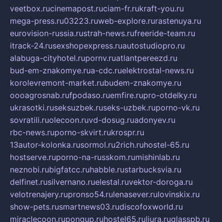
veetbox.ru
cinemapost.ru
ciam-fr.ru
kraft-you.ru
mega-press.ru
03223.ru
web-explore.ru
rastenuya.ru
eurovision-russia.ru
strah-news.ru
freeride-team.ru
itrack-24.ru
sexshopexpress.ru
autostudiopro.ru
alabuga-cityhotel.ru
pornv.ru
atlantpereezd.ru
bud-em-znakomye.ru
a-cdc.ru
elektrostal-news.ru
korolevremont-market.ru
budem-znakomye.ru
oooagrosnab.ru
fpodaso.ru
emfire.ru
pro-otdelky.ru
ukrasotki.ru
seksuzbek.ru
seks-uzbek.ru
porno-vk.ru
sovratili.ru
olecoon.ru
vd-dosug.ru
adonyev.ru
rbc-news.ru
porno-skvirt.ru
krospr.ru
13autor-kolonka.ru
sormol.ru
2rich.ru
hostel-65.ru
hostserve.ru
porno-na-russkom.ru
mishinlab.ru
neznobi.ru
bigfatcc.ru
habble.ru
starbucksvia.ru
delfinet.ru
silvernano.ru
elestal.ru
vektor-doroga.ru
velotrenajery.ru
pronso54.ru
lenasever.ru
lovinskix.ru
show-pets.ru
smartnews03.ru
discofoxworld.ru
miraclecoon.ru
pongup.ru
hostel65.ru
liura.ru
glasspb.ru