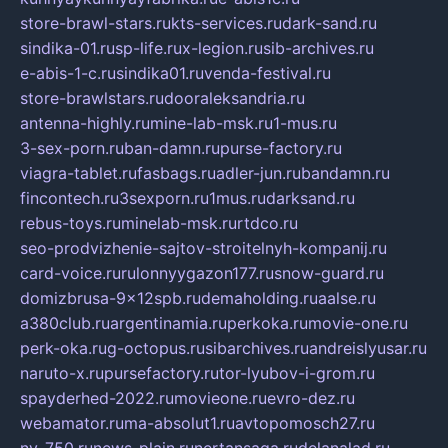
store-brawl-stars.ru
kts-services.ru
dark-sand.ru
sindika-01.ru
sp-life.ru
x-legion.ru
sib-archives.ru
e-abis-1-c.ru
sindika01.ru
venda-festival.ru
store-brawlstars.ru
dooraleksandria.ru
antenna-highly.ru
mine-lab-msk.ru
1-mus.ru
3-sex-porn.ru
ban-damn.ru
purse-factory.ru
viagra-tablet.ru
fasbags.ru
adler-jun.ru
bandamn.ru
fincontech.ru
3sexporn.ru
1mus.ru
darksand.ru
rebus-toys.ru
minelab-msk.ru
rtdco.ru
seo-prodvizhenie-sajtov-stroitelnyh-kompanij.ru
card-voice.ru
rulonnyygazon177.ru
snow-guard.ru
domizbrusa-9x12spb.ru
demaholding.ru
aalse.ru
a380club.ru
argentinamia.ru
perkoka.ru
movie-one.ru
perk-oka.ru
g-octopus.ru
sibarchives.ru
andreislyusar.ru
naruto-x.ru
pursefactory.ru
tor-lyubov-i-grom.ru
spayderhed-2022.ru
movieone.ru
evro-dez.ru
webamator.ru
ma-absolut1.ru
avtopomosch27.ru
nv-750.ru
news-plain.ru
nertansaga.ru
delanalad.ru