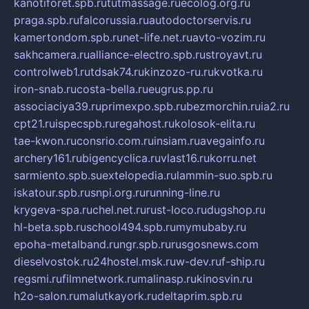
kanotiforet.spb.ru
tutmassage.ru
ecolog.org.ru
praga.spb.ru
falcorussia.ru
autodoctorservis.ru
kamertondom.spb.ru
net-life.net.ru
avto-vozim.ru
sakhcamera.ru
alliance-electro.spb.ru
stroyavt.ru
controlweb1.ru
tdsak74.ru
kinzozo-ru.ru
kvotka.ru
iron-snab.ru
costa-bella.ru
eugrus.pp.ru
associaciya39.ru
primexpo.spb.ru
bezmorchin.ru
ia2.ru
cpt21.ru
ispecspb.ru
regahost.ru
kolosok-elita.ru
tae-kwon.ru
consrio.com.ru
insiam.ru
avegainfo.ru
archery161.ru
bigencyclica.ru
vlast16.ru
korru.net
sarmiento.spb.su
extelopedia.ru
lammin-suo.spb.ru
iskatour.spb.ru
snpi.org.ru
running-line.ru
krygeva-spa.ru
chel.net.ru
rust-loco.ru
dugshop.ru
hl-beta.spb.ru
school494.spb.ru
mymubaby.ru
epoha-metalband.ru
ngr.spb.ru
rusgosnews.com
dieselvostok.ru
24hostel.msk.ru
w-dev.ru
f-ship.ru
regsmi.ru
filmnetwork.ru
malinasp.ru
kinosvin.ru
h2o-salon.ru
malutkayork.ru
deltaprim.spb.ru