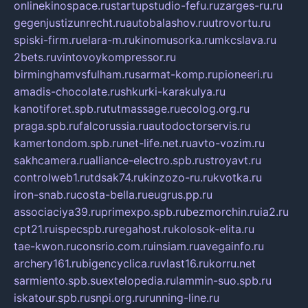
onlinekinospace.ru
startupstudio-fefu.ru
zarges-ru.ru
gegenjustizunrecht.ru
autobalashov.ru
utrovortu.ru
spiski-firm.ru
elara-m.ru
kinomusorka.ru
mkcslava.ru
2bets.ru
vintovoykompressor.ru
birminghamvsfulham.ru
sarmat-komp.ru
pioneeri.ru
amadis-chocolate.ru
shkurki-karakulya.ru
kanotiforet.spb.ru
tutmassage.ru
ecolog.org.ru
praga.spb.ru
falcorussia.ru
autodoctorservis.ru
kamertondom.spb.ru
net-life.net.ru
avto-vozim.ru
sakhcamera.ru
alliance-electro.spb.ru
stroyavt.ru
controlweb1.ru
tdsak74.ru
kinzozo-ru.ru
kvotka.ru
iron-snab.ru
costa-bella.ru
eugrus.pp.ru
associaciya39.ru
primexpo.spb.ru
bezmorchin.ru
ia2.ru
cpt21.ru
ispecspb.ru
regahost.ru
kolosok-elita.ru
tae-kwon.ru
consrio.com.ru
insiam.ru
avegainfo.ru
archery161.ru
bigencyclica.ru
vlast16.ru
korru.net
sarmiento.spb.su
extelopedia.ru
lammin-suo.spb.ru
iskatour.spb.ru
snpi.org.ru
running-line.ru