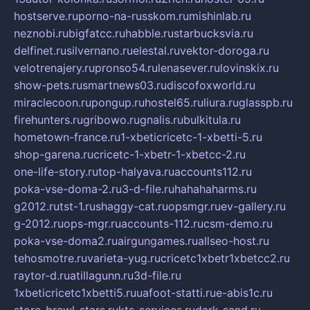
hostserve.ru
porno-na-russkom.ru
mishinlab.ru
neznobi.ru
bigfatcc.ru
habble.ru
starbucksvia.ru
delfinet.ru
silvernano.ru
elestal.ru
vektor-doroga.ru
velotrenajery.ru
pronso54.ru
lenasever.ru
lovinskix.ru
show-pets.ru
smartnews03.ru
discofoxworld.ru
miraclecoon.ru
pongup.ru
hostel65.ru
liura.ru
glasspb.ru
firehunters.ru
gribowo.ru
gnalis.ru
bulkitula.ru
hometown-france.ru
1-xbeticricetc-1-xbetti-5.ru
shop-garena.ru
cricetc-1-xbetr-1-xbetcc-2.ru
one-life-story.ru
top-halyava.ru
accounts112.ru
poka-vse-doma-2.ru
3-d-file.ru
hahahaharms.ru
g2012.ru
tst-1.ru
shaggy-cat.ru
opsmgr.ru
ev-gallery.ru
g-2012.ru
ops-mgr.ru
accounts-112.ru
csm-demo.ru
poka-vse-doma2.ru
airgungames.ru
allseo-host.ru
tehosmotre.ru
varieta-yug.ru
cricetc1xbetr1xbetcc2.ru
raytor-d.ru
atillagunn.ru
3d-file.ru
1xbeticricetc1xbetti5.ru
uafoot-statti.ru
e-abis1c.ru