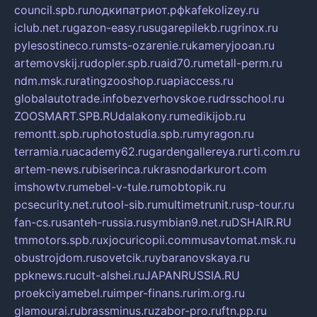
council.spb.ru
лодкипатриот.рф
kafekolizey.ru
iclub.net.ru
gazon-easy.ru
sugarepilekb.ru
grinox.ru
pylesostineco.ru
msts-ozarenie.ru
kameryjooan.ru
artemovskij.ru
dopler.spb.ru
aid70.ru
metall-perm.ru
ndm.msk.ru
ratingzooshop.ru
apiaccess.ru
globalautotrade.info
bezverhovskoe.ru
drsschool.ru
ZOOSMART.SPB.RU
dalakony.ru
medikijob.ru
remontt.spb.ru
photostudia.spb.ru
myragon.ru
terramia.ru
academy62.ru
gardengallereya.ru
rti.com.ru
artem-news.ru
biserinca.ru
krasnodarkurort.com
imshowtv.ru
mebel-v-tule.ru
mobtopik.ru
pcsecurity.net.ru
tool-sib.ru
multimetrunit.ru
sp-tour.ru
fan-cs.ru
santeh-russia.ru
symbian9.net.ru
DSHAIR.RU
tmmotors.spb.ru
xjocuricopii.com
musavtomat.msk.ru
obustrojdom.ru
sovetcik.ru
ybaranovskaya.ru
ppknews.ru
cult-alshei.ru
JAPANRUSSIA.RU
proekciyamebel.ru
imper-finans.ru
rim.org.ru
glamourai.ru
brassminus.ru
zabor-pro.ru
ftn.pp.ru