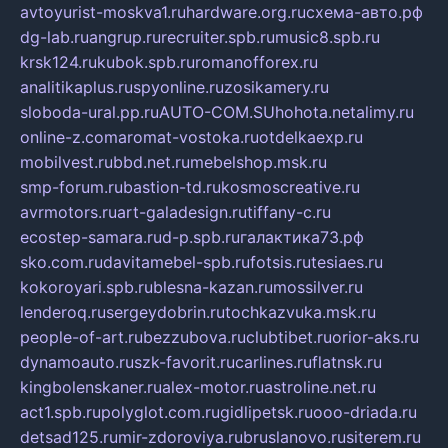
avtoyurist-moskva1.ru
hardware.org.ru
схема-авто.рф
dg-lab.ru
angrup.ru
recruiter.spb.ru
music8.spb.ru
krsk124.ru
kubok.spb.ru
romanofforex.ru
analitikaplus.ru
spyonline.ru
zosikamery.ru
sloboda-ural.pp.ru
AUTO-COM.SU
hohota.net
alimy.ru
online-z.com
aromat-vostoka.ru
otdelkaexp.ru
mobilvest.ru
bbd.net.ru
mebelshop.msk.ru
smp-forum.ru
bastion-td.ru
kosmoscreative.ru
avrmotors.ru
art-galadesign.ru
tiffany-c.ru
ecostep-samara.ru
d-p.spb.ru
галактика73.рф
sko.com.ru
davitamebel-spb.ru
fotsis.ru
tesiaes.ru
kokoroyari.spb.ru
blesna-kazan.ru
mossilver.ru
lenderoq.ru
sergeydobrin.ru
tochkazvuka.msk.ru
people-of-art.ru
bezzubova.ru
clubtibet.ru
orior-aks.ru
dynamoauto.ru
szk-favorit.ru
carlines.ru
flatnsk.ru
kingbolenskaner.ru
alex-motor.ru
astroline.net.ru
act1.spb.ru
polyglot.com.ru
gidlipetsk.ru
ooo-driada.ru
detsad125.ru
mir-zdoroviya.ru
bruslanovo.ru
siterem.ru