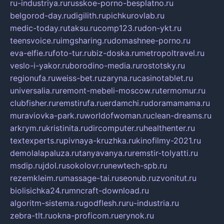
ru-industriya.ru
russkoe-porno-besplatno.ru
belgorod-day.ru
digilith.ru
pichkurovlab.ru
medic-today.ru
taksu.ru
comp123.ru
don-ykt.ru
teensvoice.ru
imgsharing.ru
domashnee-porno.ru
eva-elfie.ru
foto-tur.ru
biz-doska.ru
metropoltravel.ru
veslo-i-yakor.ru
borodino-media.ru
rostotsky.ru
regionufa.ru
weiss-bet.ru
zaryna.ru
casinotablet.ru
universalia.ru
remont-mebeli-moscow.ru
termomur.ru
clubfisher.ru
remstirufa.ru
erdamchi.ru
doramamama.ru
muraviovka-park.ru
worldofwoman.ru
clean-dreams.ru
arkrym.ru
kristinita.ru
dircomputer.ru
healthenter.ru
textexperts.ru
pivnaya-kruzhka.ru
kinofilmy-2021.ru
demolalapaluza.ru
tanyavanya.ru
remstir-tolyatti.ru
msdip.ru
jdol.ru
sokolovr.ru
newtech-spb.ru
rezemkleim.ru
massage-tai.ru
seonub.ru
zvonitut.ru
biolisichka24.ru
mncraft-download.ru
algoritm-sistema.ru
godflesh.ru
ru-industria.ru
zebra-tlt.ru
okna-proficom.ru
erynok.ru