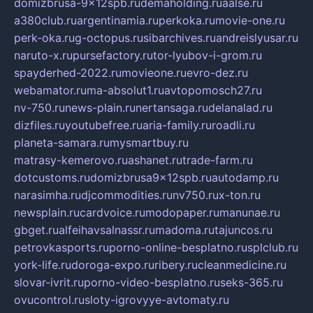
domizbrusa-9x12spb.ru
demaholding.ru
aalse.ru
a380club.ru
argentinamia.ru
perkoka.ru
movie-one.ru
perk-oka.ru
g-octopus.ru
sibarchives.ru
andreislyusar.ru
naruto-x.ru
pursefactory.ru
tor-lyubov-i-grom.ru
spayderhed-2022.ru
movieone.ru
evro-dez.ru
webamator.ru
ma-absolut1.ru
avtopomosch27.ru
nv-750.ru
news-plain.ru
nertansaga.ru
delanalad.ru
dizfiles.ru
youtubefree.ru
aria-family.ru
roadli.ru
planeta-samara.ru
mysmartbuy.ru
matrasy-kemerovo.ru
ashanet.ru
trade-farm.ru
dotcustoms.ru
domizbrusa9x12spb.ru
autodamp.ru
narasimha.ru
djcommodities.ru
nv750.ru
x-ton.ru
newsplain.ru
cardvoice.ru
modopaper.ru
manunae.ru
gbget.ru
alfeihavsalnassr.ru
madoma.ru
tajuncos.ru
petrovkasports.ru
porno-online-besplatno.ru
splclub.ru
york-life.ru
doroga-expo.ru
ribery.ru
cleanmedicine.ru
slovar-ivrit.ru
porno-video-besplatno.ru
seks-365.ru
ovucontrol.ru
sloty-igrovyye-avtomaty.ru