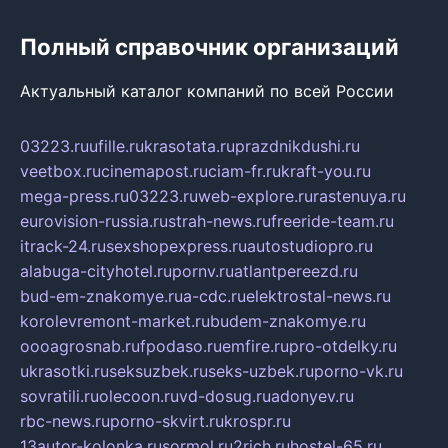
Полный справочник организаций
Актуальный каталог компаний по всей России
03223.ru
ufille.ru
krasotata.ru
prazdnikdushi.ru
veetbox.ru
cinemapost.ru
ciam-fr.ru
kraft-you.ru
mega-press.ru
03223.ru
web-explore.ru
rastenuya.ru
eurovision-russia.ru
strah-news.ru
freeride-team.ru
itrack-24.ru
sexshopexpress.ru
autostudiopro.ru
alabuga-cityhotel.ru
pornv.ru
atlantpereezd.ru
bud-em-znakomye.ru
a-cdc.ru
elektrostal-news.ru
korolevremont-market.ru
budem-znakomye.ru
oooagrosnab.ru
fpodaso.ru
emfire.ru
pro-otdelky.ru
ukrasotki.ru
seksuzbek.ru
seks-uzbek.ru
porno-vk.ru
sovratili.ru
olecoon.ru
vd-dosug.ru
adonyev.ru
rbc-news.ru
porno-skvirt.ru
krospr.ru
13autor-kolonka.ru
sormol.ru
2rich.ru
hostel-65.ru