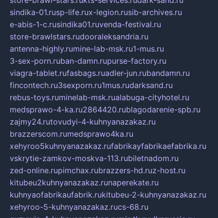
store-brawl-stars.ru
kts-services.ru
dark-sand.ru
sindika-01.ru
sp-life.ru
x-legion.ru
sib-archives.ru
e-abis-1-c.ru
sindika01.ru
venda-festival.ru
store-brawlstars.ru
dooraleksandria.ru
antenna-highly.ru
mine-lab-msk.ru
1-mus.ru
3-sex-porn.ru
ban-damn.ru
purse-factory.ru
viagra-tablet.ru
fasbags.ru
adler-jun.ru
bandamn.ru
fincontech.ru
3sexporn.ru
1mus.ru
darksand.ru
rebus-toys.ru
minelab-msk.ru
alabuga-cityhotel.ru
medsprawo-4-ka.ru
2864420.ru
blagodarenie-spb.ru
zajmy24.ru
tovudyi-4-kuhnyanazakaz.ru
brazzerscom.ru
medsprawo4ka.ru
xehyroo5kuhnyanazakaz.ru
fabrikayfabrikaefabrika.ru
vskrytie-zamkov-moskva-113.ru
biletnadom.ru
zed-online.ru
pimchax.ru
brazzers-hd.ru
z-host.ru
kitubeu2kuhnyanazakaz.ru
naperekate.ru
kuhnyaofabrikaufabrik.ru
kitubeu-2-kuhnyanazakaz.ru
xehyroo-5-kuhnyanazakaz.ru
cs-68.ru