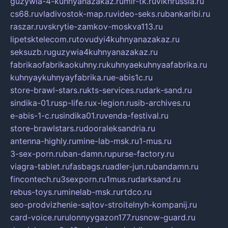
guzywia-4-kuhnyanazakaz.ru
mir-tk.ru
vlknrussia.ru
cs68.ru
vladivostok-map.ru
video-seks.ru
bankaribi.ru
raszar.ru
vskrytie-zamkov-moskva113.ru
lipetsktelecom.ru
tovudyi4kuhnyanazakaz.ru
seksuzb.ru
guzywia4kuhnyanazakaz.ru
fabrikaofabrikaokuhny.ru
kuhnyaekuhnyaafabrika.ru
kuhnyaykuhnyayfabrika.ru
e-abis1c.ru
store-brawl-stars.ru
kts-services.ru
dark-sand.ru
sindika-01.ru
sp-life.ru
x-legion.ru
sib-archives.ru
e-abis-1-c.ru
sindika01.ru
venda-festival.ru
store-brawlstars.ru
dooraleksandria.ru
antenna-highly.ru
mine-lab-msk.ru
1-mus.ru
3-sex-porn.ru
ban-damn.ru
purse-factory.ru
viagra-tablet.ru
fasbags.ru
adler-jun.ru
bandamn.ru
fincontech.ru
3sexporn.ru
1mus.ru
darksand.ru
rebus-toys.ru
minelab-msk.ru
rtdco.ru
seo-prodvizhenie-sajtov-stroitelnyh-kompanij.ru
card-voice.ru
rulonnyygazon177.ru
snow-guard.ru