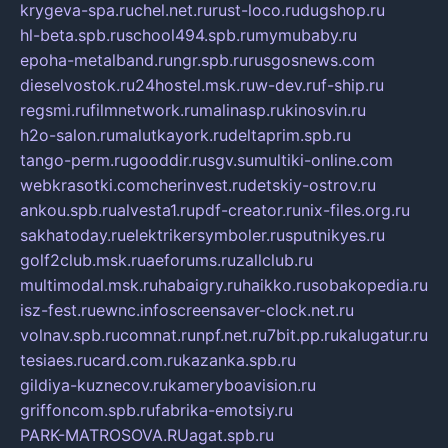
krygeva-spa.ru
chel.net.ru
rust-loco.ru
dugshop.ru
hl-beta.spb.ru
school494.spb.ru
mymubaby.ru
epoha-metalband.ru
ngr.spb.ru
rusgosnews.com
dieselvostok.ru
24hostel.msk.ru
w-dev.ru
f-ship.ru
regsmi.ru
filmnetwork.ru
malinasp.ru
kinosvin.ru
h2o-salon.ru
malutkayork.ru
deltaprim.spb.ru
tango-perm.ru
gooddir.ru
sgv.su
multiki-online.com
webkrasotki.com
cherinvest.ru
detskiy-ostrov.ru
ankou.spb.ru
alvesta1.ru
pdf-creator.ru
nix-files.org.ru
sakhatoday.ru
elektrikersymboler.ru
sputnikyes.ru
golf2club.msk.ru
aeforums.ru
zallclub.ru
multimodal.msk.ru
habaigry.ru
haikko.ru
sobakopedia.ru
isz-fest.ru
ewnc.info
screensaver-clock.net.ru
volnav.spb.ru
comnat.ru
npf.net.ru
7bit.pp.ru
kalugatur.ru
tesiaes.ru
card.com.ru
kazanka.spb.ru
gildiya-kuznecov.ru
kameryboavision.ru
griffoncom.spb.ru
fabrika-emotsiy.ru
PARK-MATROSOVA.RU
agat.spb.ru