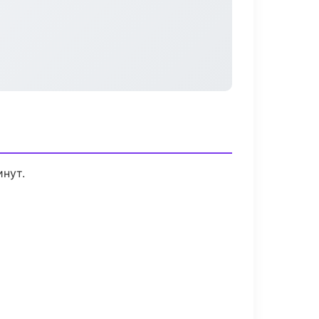
инут.