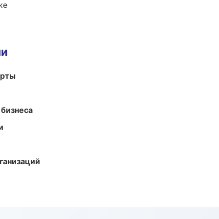
ке
ми
арты
 бизнеса
и
ганизаций