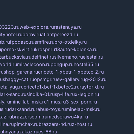
03223.ru
web-explore.ru
rastenuya.ru
tyhotel.ru
pornv.ru
atlantpereezd.ru
b.ru
fpodaso.ru
emfire.ru
pro-otdelky.ru
u
porno-skvirt.ru
krospr.ru
13autor-kolonka.ru
tarbucksvia.ru
delfinet.ru
silvernano.ru
elestal.ru
world.ru
miraclecoon.ru
pongup.ru
hostel65.ru
ru
shop-garena.ru
cricetc-1-xbetr-1-xbetcc-2.ru
ru
shaggy-cat.ru
opsmgr.ru
ev-gallery.ru
g-2012.ru
ieta-yug.ru
cricetc1xbetr1xbetcc2.ru
raytor-d.ru
dark-sand.ru
sindika-01.ru
sp-life.ru
x-legion.ru
ly.ru
mine-lab-msk.ru
1-mus.ru
3-sex-porn.ru
s.ru
darksand.ru
rebus-toys.ru
minelab-msk.ru
az.ru
brazzerscom.ru
medsprawo4ka.ru
line.ru
pimchax.ru
brazzers-hd.ru
z-host.ru
uhnyanazakaz.ru
cs-68.ru