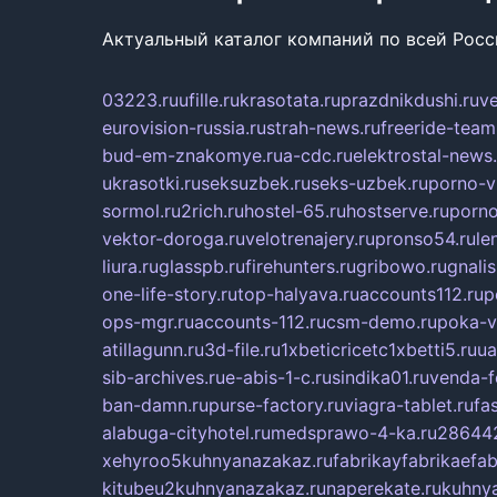
Актуальный каталог компаний по всей Рос
03223.ru
ufille.ru
krasotata.ru
prazdnikdushi.ru
v
eurovision-russia.ru
strah-news.ru
freeride-team
bud-em-znakomye.ru
a-cdc.ru
elektrostal-news.
ukrasotki.ru
seksuzbek.ru
seks-uzbek.ru
porno-v
sormol.ru
2rich.ru
hostel-65.ru
hostserve.ru
porno
vektor-doroga.ru
velotrenajery.ru
pronso54.ru
le
liura.ru
glasspb.ru
firehunters.ru
gribowo.ru
gnalis
one-life-story.ru
top-halyava.ru
accounts112.ru
p
ops-mgr.ru
accounts-112.ru
csm-demo.ru
poka-v
atillagunn.ru
3d-file.ru
1xbeticricetc1xbetti5.ru
ua
sib-archives.ru
e-abis-1-c.ru
sindika01.ru
venda-fe
ban-damn.ru
purse-factory.ru
viagra-tablet.ru
fa
alabuga-cityhotel.ru
medsprawo-4-ka.ru
286442
xehyroo5kuhnyanazakaz.ru
fabrikayfabrikaefab
kitubeu2kuhnyanazakaz.ru
naperekate.ru
kuhnya