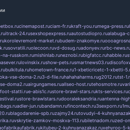
сии
eetbox.ru
cinemapost.ru
ciam-fr.ru
kraft-you.ru
mega-press.ru
.ru
itrack-24.ru
sexshopexpress.ru
autostudiopro.ru
alabuga-ci
ru
korolevremont-market.ru
budem-znakomye.ru
oooagrosna
k.ru
sovratili.ru
olecoon.ru
vd-dosug.ru
adonyev.ru
rbc-news.r
-na-russkom.ru
mishinlab.ru
neznobi.ru
bigfatcc.ru
habble.ru
s
nasever.ru
lovinskix.ru
show-pets.ru
smartnews03.ru
discofox
.ru
bulkitula.ru
hometown-france.ru
1-xbeticricetc-1-xbetti-5.
oka-vse-doma-2.ru
3-d-file.ru
hahahaharms.ru
g2012.ru
tst-1.
se-doma2.ru
airgungames.ru
allseo-host.ru
tehosmotre.ru
var
foot-statti.ru
e-abis1c.ru
store-brawl-stars.ru
kts-services.ru
stival.ru
store-brawlstars.ru
dooraleksandria.ru
antenna-high
sbags.ru
adler-jun.ru
bandamn.ru
fincontech.ru
3sexporn.ru
1mu
0.ru
blagodarenie-spb.ru
zajmy24.ru
tovudyi-4-kuhnyanazak
rika.ru
vskrytie-zamkov-moskva-113.ru
biletnadom.ru
zed-on
ofabrikaufabrik.ru
kitubeu-2-kuhnyanazakaz.ru
xehyroo-5-k