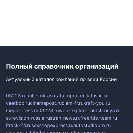
Полный справочник организаций
Актуальный каталог компаний по всей России
03223.ru
ufille.ru
krasotata.ru
prazdnikdushi.ru
veetbox.ru
cinemapost.ru
ciam-fr.ru
kraft-you.ru
mega-press.ru
03223.ru
web-explore.ru
rastenuya.ru
eurovision-russia.ru
strah-news.ru
freeride-team.ru
itrack-24.ru
sexshopexpress.ru
autostudiopro.ru
alabuga-cityhotel.ru
pornv.ru
atlantpereezd.ru