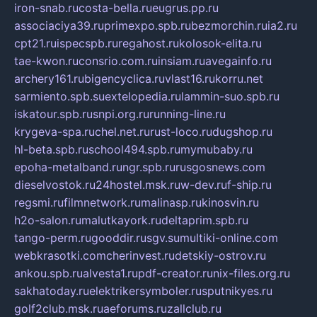
iron-snab.ru
costa-bella.ru
eugrus.pp.ru
associaciya39.ru
primexpo.spb.ru
bezmorchin.ru
ia2.ru
cpt21.ru
ispecspb.ru
regahost.ru
kolosok-elita.ru
tae-kwon.ru
consrio.com.ru
insiam.ru
avegainfo.ru
archery161.ru
bigencyclica.ru
vlast16.ru
korru.net
sarmiento.spb.su
extelopedia.ru
lammin-suo.spb.ru
iskatour.spb.ru
snpi.org.ru
running-line.ru
krygeva-spa.ru
chel.net.ru
rust-loco.ru
dugshop.ru
hl-beta.spb.ru
school494.spb.ru
mymubaby.ru
epoha-metalband.ru
ngr.spb.ru
rusgosnews.com
dieselvostok.ru
24hostel.msk.ru
w-dev.ru
f-ship.ru
regsmi.ru
filmnetwork.ru
malinasp.ru
kinosvin.ru
h2o-salon.ru
malutkayork.ru
deltaprim.spb.ru
tango-perm.ru
gooddir.ru
sgv.su
multiki-online.com
webkrasotki.com
cherinvest.ru
detskiy-ostrov.ru
ankou.spb.ru
alvesta1.ru
pdf-creator.ru
nix-files.org.ru
sakhatoday.ru
elektrikersymboler.ru
sputnikyes.ru
golf2club.msk.ru
aeforums.ru
zallclub.ru