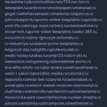
narasimha.ru
djcommodities.ru
nv750.ru
x-ton.ru
newsplain.ru
cardvoice.ru
modopaper.ru
manunae.ru
gbget.ru
alfeihavsalnassr.ru
madoma.ru
tajuncos.ru
petrovkasports.ru
porno-online-besplatno.ru
splclub.ru
york-life.ru
doroga-expo.ru
ribery.ru
cleanmedicine.ru
slovar-ivrit.ru
porno-video-besplatno.ru
seks-365.ru
ovucontrol.ru
sloty-igrovyye-avtomaty.ru
ru-industriya.ru
russkoe-porno-besplatno.ru
belgorod-day.ru
digilith.ru
pichkurovlab.ru
medic-today.ru
taksu.ru
comp123.ru
don-ykt.ru
teensvoice.ru
imgsharing.ru
domashnee-porno.ru
eva-elfie.ru
foto-tur.ru
biz-doska.ru
metropoltravel.ru
veslo-i-yakor.ru
borodino-media.ru
rostotsky.ru
regionufa.ru
weiss-bet.ru
zaryna.ru
casinotablet.ru
universalia.ru
remont-mebeli-moscow.ru
termomur.ru
clubfisher.ru
remstirufa.ru
erdamchi.ru
doramamama.ru
muraviovka-park.ru
worldofwoman.ru
clean-dreams.ru
arkrym.ru
kristinita.ru
dircomputer.ru
healthenter.ru