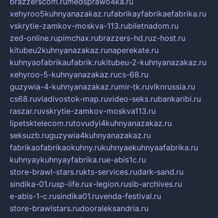
brazzerscom.ru
medsprawo4ka.ru
xehyroo5kuhnyanazakaz.ru
fabrikayfabrikaefabrika.ru
vskrytie-zamkov-moskva-113.ru
biletnadom.ru
zed-online.ru
pimchax.ru
brazzers-hd.ru
z-host.ru
kitubeu2kuhnyanazakaz.ru
naperekate.ru
kuhnyaofabrikaufabrik.ru
kitubeu-2-kuhnyanazakaz.ru
xehyroo-5-kuhnyanazakaz.ru
cs-68.ru
guzywia-4-kuhnyanazakaz.ru
mir-tk.ru
vlknrussia.ru
cs68.ru
vladivostok-map.ru
video-seks.ru
bankaribi.ru
raszar.ru
vskrytie-zamkov-moskva113.ru
lipetsktelecom.ru
tovudyi4kuhnyanazakaz.ru
seksuzb.ru
guzywia4kuhnyanazakaz.ru
fabrikaofabrikaokuhny.ru
kuhnyaekuhnyaafabrika.ru
kuhnyaykuhnyayfabrika.ru
e-abis1c.ru
store-brawl-stars.ru
kts-services.ru
dark-sand.ru
sindika-01.ru
sp-life.ru
x-legion.ru
sib-archives.ru
e-abis-1-c.ru
sindika01.ru
venda-festival.ru
store-brawlstars.ru
dooraleksandria.ru