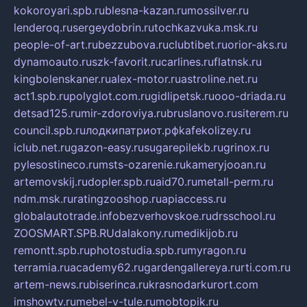
kokoroyari.spb.ru
blesna-kazan.ru
mossilver.ru
lenderoq.ru
sergeydobrin.ru
tochkazvuka.msk.ru
people-of-art.ru
bezzubova.ru
clubtibet.ru
orior-aks.ru
dynamoauto.ru
szk-favorit.ru
carlines.ru
flatnsk.ru
kingbolenskaner.ru
alex-motor.ru
astroline.net.ru
act1.spb.ru
polyglot.com.ru
gidlipetsk.ru
ooo-driada.ru
detsad125.ru
mir-zdoroviya.ru
bruslanovo.ru
siterem.ru
council.spb.ru
лодкипатриот.рф
kafekolizey.ru
iclub.net.ru
gazon-easy.ru
sugarepilekb.ru
grinox.ru
pylesostineco.ru
msts-ozarenie.ru
kameryjooan.ru
artemovskij.ru
dopler.spb.ru
aid70.ru
metall-perm.ru
ndm.msk.ru
ratingzooshop.ru
apiaccess.ru
globalautotrade.info
bezverhovskoe.ru
drsschool.ru
ZOOSMART.SPB.RU
dalakony.ru
medikijob.ru
remontt.spb.ru
photostudia.spb.ru
myragon.ru
terramia.ru
academy62.ru
gardengallereya.ru
rti.com.ru
artem-news.ru
biserinca.ru
krasnodarkurort.com
imshowtv.ru
mebel-v-tule.ru
mobtopik.ru