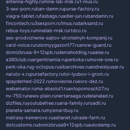
antenna-highly.ru
mine-lab-msk.ru
1-mus.ru
3-sex-porn.ru
ban-damn.ru
purse-factory.ru
viagra-tablet.ru
fasbags.ru
adler-jun.ru
bandamn.ru
fincontech.ru
3sexporn.ru
1mus.ru
darksand.ru
rebus-toys.ru
minelab-msk.ru
rtdco.ru
seo-prodvizhenie-sajtov-stroitelnyh-kompanij.ru
card-voice.ru
rulonnyygazon177.ru
snow-guard.ru
domizbrusa-9x12spb.ru
demaholding.ru
aalse.ru
a380club.ru
argentinamia.ru
perkoka.ru
movie-one.ru
perk-oka.ru
g-octopus.ru
sibarchives.ru
andreislyusar.ru
naruto-x.ru
pursefactory.ru
tor-lyubov-i-grom.ru
spayderhed-2022.ru
movieone.ru
evro-dez.ru
webamator.ru
ma-absolut1.ru
avtopomosch27.ru
nv-750.ru
news-plain.ru
nertansaga.ru
delanalad.ru
dizfiles.ru
youtubefree.ru
aria-family.ru
roadli.ru
planeta-samara.ru
mysmartbuy.ru
matrasy-kemerovo.ru
ashanet.ru
trade-farm.ru
dotcustoms.ru
domizbrusa9x12spb.ru
autodamp.ru