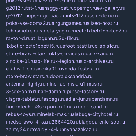
poka-vse-doma-2.ru
3-d-file.ru
hahahaharms.ru
g2012.ru
tst-1.ru
shaggy-cat.ru
opsmgr.ru
ev-gallery.ru
g-2012.ru
ops-mgr.ru
accounts-112.ru
csm-demo.ru
poka-vse-doma2.ru
airgungames.ru
allseo-host.ru
tehosmotre.ru
varieta-yug.ru
cricetc1xbetr1xbetcc2.ru
raytor-d.ru
atillagunn.ru
3d-file.ru
1xbeticricetc1xbetti5.ru
uafoot-statti.ru
e-abis1c.ru
store-brawl-stars.ru
kts-services.ru
dark-sand.ru
sindika-01.ru
sp-life.ru
x-legion.ru
sib-archives.ru
e-abis-1-c.ru
sindika01.ru
venda-festival.ru
store-brawlstars.ru
dooraleksandria.ru
antenna-highly.ru
mine-lab-msk.ru
1-mus.ru
3-sex-porn.ru
ban-damn.ru
purse-factory.ru
viagra-tablet.ru
fasbags.ru
adler-jun.ru
bandamn.ru
fincontech.ru
3sexporn.ru
1mus.ru
darksand.ru
rebus-toys.ru
minelab-msk.ru
alabuga-cityhotel.ru
medsprawo-4-ka.ru
2864420.ru
blagodarenie-spb.ru
zajmy24.ru
tovudyi-4-kuhnyanazakaz.ru