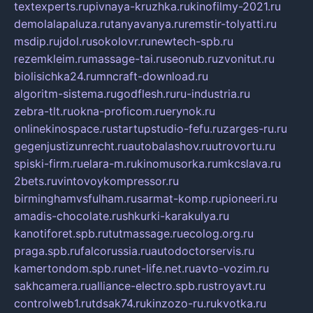
textexperts.ru
pivnaya-kruzhka.ru
kinofilmy-2021.ru
demolalapaluza.ru
tanyavanya.ru
remstir-tolyatti.ru
msdip.ru
jdol.ru
sokolovr.ru
newtech-spb.ru
rezemkleim.ru
massage-tai.ru
seonub.ru
zvonitut.ru
biolisichka24.ru
mncraft-download.ru
algoritm-sistema.ru
godflesh.ru
ru-industria.ru
zebra-tlt.ru
okna-proficom.ru
erynok.ru
onlinekinospace.ru
startupstudio-fefu.ru
zarges-ru.ru
gegenjustizunrecht.ru
autobalashov.ru
utrovortu.ru
spiski-firm.ru
elara-m.ru
kinomusorka.ru
mkcslava.ru
2bets.ru
vintovoykompressor.ru
birminghamvsfulham.ru
sarmat-komp.ru
pioneeri.ru
amadis-chocolate.ru
shkurki-karakulya.ru
kanotiforet.spb.ru
tutmassage.ru
ecolog.org.ru
praga.spb.ru
falcorussia.ru
autodoctorservis.ru
kamertondom.spb.ru
net-life.net.ru
avto-vozim.ru
sakhcamera.ru
alliance-electro.spb.ru
stroyavt.ru
controlweb1.ru
tdsak74.ru
kinzozo-ru.ru
kvotka.ru