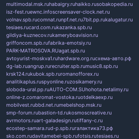
multimodal.msk.ru
habaigry.ru
haikko.ru
sobakopedia.ru
isz-fest.ru
ewnc.info
screensaver-clock.net.ru
volnav.spb.ru
comnat.ru
npf.net.ru
7bit.pp.ru
kalugatur.ru
tesiaes.ru
card.com.ru
kazanka.spb.ru
gildiya-kuznecov.ru
kameryboavision.ru
griffoncom.spb.ru
fabrika-emotsiy.ru
PARK-MATROSOVA.RU
agat.spb.ru
avtoyurist-moskva1.ru
hardware.org.ru
схема-авто.рф
dg-lab.ru
angrup.ru
recruiter.spb.ru
music8.spb.ru
krsk124.ru
kubok.spb.ru
romanofforex.ru
analitikaplus.ru
spyonline.ru
zosikamery.ru
sloboda-ural.pp.ru
AUTO-COM.SU
hohota.net
alimy.ru
online-z.com
aromat-vostoka.ru
otdelkaexp.ru
mobilvest.ru
bbd.net.ru
mebelshop.msk.ru
smp-forum.ru
bastion-td.ru
kosmoscreative.ru
avrmotors.ru
art-galadesign.ru
tiffany-c.ru
ecostep-samara.ru
d-p.spb.ru
галактика73.рф
sko.com.ru
davitamebel-spb.ru
fotsis.ru
tesiaes.ru