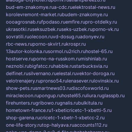
bud-em-znakomye.ru
a-cdc.ru
elektrostal-news.ru
korolevremont-market.ru
budem-znakomye.ru
oooagrosnab.ru
fpodaso.ru
emfire.ru
pro-otdelky.ru
ukrasotki.ru
seksuzbek.ru
seks-uzbek.ru
porno-vk.ru
sovratili.ru
olecoon.ru
vd-dosug.ru
adonyev.ru
rbc-news.ru
porno-skvirt.ru
krospr.ru
13autor-kolonka.ru
sormol.ru
2rich.ru
hostel-65.ru
hostserve.ru
porno-na-russkom.ru
mishinlab.ru
neznobi.ru
bigfatcc.ru
habble.ru
starbucksvia.ru
delfinet.ru
silvernano.ru
elestal.ru
vektor-doroga.ru
velotrenajery.ru
pronso54.ru
lenasever.ru
lovinskix.ru
show-pets.ru
smartnews03.ru
discofoxworld.ru
miraclecoon.ru
pongup.ru
hostel65.ru
liura.ru
glasspb.ru
firehunters.ru
gribowo.ru
gnalis.ru
bulkitula.ru
hometown-france.ru
1-xbeticricetc-1-xbetti-5.ru
shop-garena.ru
cricetc-1-xbetr-1-xbetcc-2.ru
one-life-story.ru
top-halyava.ru
accounts112.ru