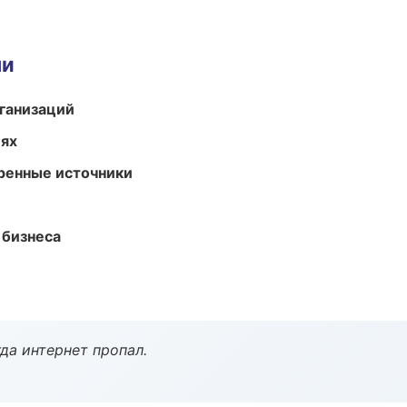
ми
ганизаций
иях
еренные источники
 бизнеса
да интернет пропал.