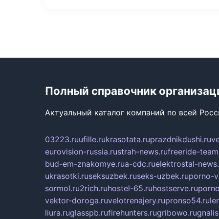
Полный справочник организац
Актуальный каталог компаний по всей Рос
03223.ru
ufille.ru
krasotata.ru
prazdnikdushi.ru
v
eurovision-russia.ru
strah-news.ru
freeride-team
bud-em-znakomye.ru
a-cdc.ru
elektrostal-news.
ukrasotki.ru
seksuzbek.ru
seks-uzbek.ru
porno-v
sormol.ru
2rich.ru
hostel-65.ru
hostserve.ru
porno
vektor-doroga.ru
velotrenajery.ru
pronso54.ru
le
liura.ru
glasspb.ru
firehunters.ru
gribowo.ru
gnalis