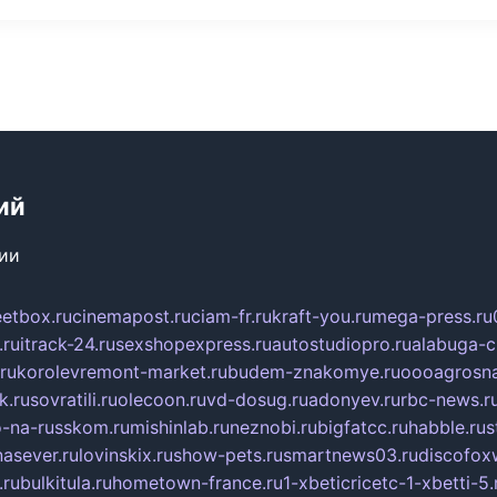
ий
сии
eetbox.ru
cinemapost.ru
ciam-fr.ru
kraft-you.ru
mega-press.ru
.ru
itrack-24.ru
sexshopexpress.ru
autostudiopro.ru
alabuga-ci
ru
korolevremont-market.ru
budem-znakomye.ru
oooagrosna
k.ru
sovratili.ru
olecoon.ru
vd-dosug.ru
adonyev.ru
rbc-news.r
-na-russkom.ru
mishinlab.ru
neznobi.ru
bigfatcc.ru
habble.ru
s
nasever.ru
lovinskix.ru
show-pets.ru
smartnews03.ru
discofox
.ru
bulkitula.ru
hometown-france.ru
1-xbeticricetc-1-xbetti-5.