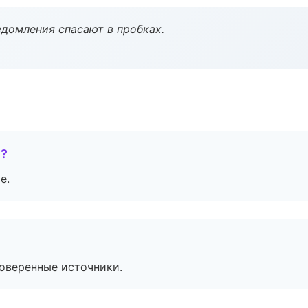
домления спасают в пробках.
е?
е.
роверенные источники.