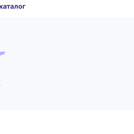
каталог
ург
г