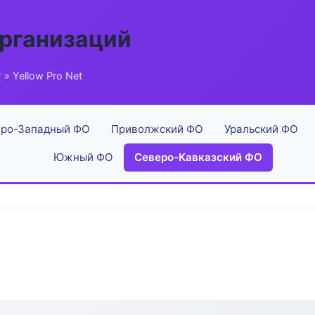
рганизаций
г
» Yellow Pro Net
ро-Западный ФО
Приволжский ФО
Уральский ФО
Южный ФО
Северо-Кавказский ФО