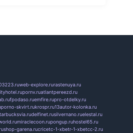
03223.ru
web-explore.ru
rastenuya.ru
tyhotel.ru
pornv.ru
atlantpereezd.ru
b.ru
fpodaso.ru
emfire.ru
pro-otdelky.ru
u
porno-skvirt.ru
krospr.ru
13autor-kolonka.ru
tarbucksvia.ru
delfinet.ru
silvernano.ru
elestal.ru
world.ru
miraclecoon.ru
pongup.ru
hostel65.ru
ru
shop-garena.ru
cricetc-1-xbetr-1-xbetcc-2.ru