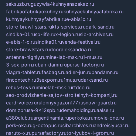
seksuzb.ru
guzywia4kuhnyanazakaz.ru
fabrikaofabrikaokuhny.ru
kuhnyaekuhnyaafabrika.ru
kuhnyaykuhnyayfabrika.ru
e-abis1c.ru
store-brawl-stars.ru
kts-services.ru
dark-sand.ru
sindika-01.ru
sp-life.ru
x-legion.ru
sib-archives.ru
e-abis-1-c.ru
sindika01.ru
venda-festival.ru
store-brawlstars.ru
dooraleksandria.ru
antenna-highly.ru
mine-lab-msk.ru
1-mus.ru
3-sex-porn.ru
ban-damn.ru
purse-factory.ru
viagra-tablet.ru
fasbags.ru
adler-jun.ru
bandamn.ru
fincontech.ru
3sexporn.ru
1mus.ru
darksand.ru
rebus-toys.ru
minelab-msk.ru
rtdco.ru
seo-prodvizhenie-sajtov-stroitelnyh-kompanij.ru
card-voice.ru
rulonnyygazon177.ru
snow-guard.ru
domizbrusa-9x12spb.ru
demaholding.ru
aalse.ru
a380club.ru
argentinamia.ru
perkoka.ru
movie-one.ru
perk-oka.ru
g-octopus.ru
sibarchives.ru
andreislyusar.ru
naruto-x.ru
pursefactory.ru
tor-lyubov-i-grom.ru