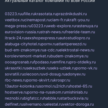
Актуальный каталог компаний по всей России
03223.ru
ufille.ru
krasotata.ru
prazdnikdushi.ru
veetbox.ru
cinemapost.ru
ciam-fr.ru
kraft-you.ru
mega-press.ru
03223.ru
web-explore.ru
rastenuya.ru
eurovision-russia.ru
strah-news.ru
freeride-team.ru
itrack-24.ru
sexshopexpress.ru
autostudiopro.ru
alabuga-cityhotel.ru
pornv.ru
atlantpereezd.ru
bud-em-znakomye.ru
a-cdc.ru
elektrostal-news.ru
korolevremont-market.ru
budem-znakomye.ru
oooagrosnab.ru
fpodaso.ru
emfire.ru
pro-otdelky.ru
ukrasotki.ru
seksuzbek.ru
seks-uzbek.ru
porno-vk.ru
sovratili.ru
olecoon.ru
vd-dosug.ru
adonyev.ru
rbc-news.ru
porno-skvirt.ru
krospr.ru
13autor-kolonka.ru
sormol.ru
2rich.ru
hostel-65.ru
hostserve.ru
porno-na-russkom.ru
mishinlab.ru
neznobi.ru
bigfatcc.ru
habble.ru
starbucksvia.ru
delfinet.ru
silvernano.ru
elestal.ru
vektor-doroga.ru