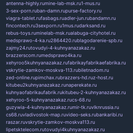
antenna-highly.ru
mine-lab-msk.ru
1-mus.ru
3-sex-porn.ru
ban-damn.ru
purse-factory.ru
viagra-tablet.ru
fasbags.ru
adler-jun.ru
bandamn.ru
fincontech.ru
3sexporn.ru
1mus.ru
darksand.ru
rebus-toys.ru
minelab-msk.ru
alabuga-cityhotel.ru
medsprawo-4-ka.ru
2864420.ru
blagodarenie-spb.ru
zajmy24.ru
tovudyi-4-kuhnyanazakaz.ru
brazzerscom.ru
medsprawo4ka.ru
xehyroo5kuhnyanazakaz.ru
fabrikayfabrikaefabrika.ru
vskrytie-zamkov-moskva-113.ru
biletnadom.ru
zed-online.ru
pimchax.ru
brazzers-hd.ru
z-host.ru
kitubeu2kuhnyanazakaz.ru
naperekate.ru
kuhnyaofabrikaufabrik.ru
kitubeu-2-kuhnyanazakaz.ru
xehyroo-5-kuhnyanazakaz.ru
cs-68.ru
guzywia-4-kuhnyanazakaz.ru
mir-tk.ru
vlknrussia.ru
cs68.ru
vladivostok-map.ru
video-seks.ru
bankaribi.ru
raszar.ru
vskrytie-zamkov-moskva113.ru
lipetsktelecom.ru
tovudyi4kuhnyanazakaz.ru