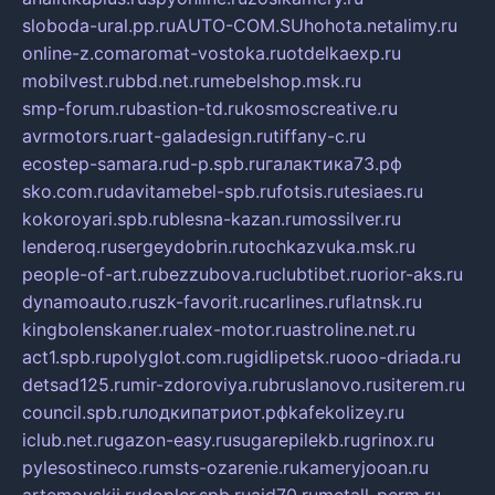
sloboda-ural.pp.ru
AUTO-COM.SU
hohota.net
alimy.ru
online-z.com
aromat-vostoka.ru
otdelkaexp.ru
mobilvest.ru
bbd.net.ru
mebelshop.msk.ru
smp-forum.ru
bastion-td.ru
kosmoscreative.ru
avrmotors.ru
art-galadesign.ru
tiffany-c.ru
ecostep-samara.ru
d-p.spb.ru
галактика73.рф
sko.com.ru
davitamebel-spb.ru
fotsis.ru
tesiaes.ru
kokoroyari.spb.ru
blesna-kazan.ru
mossilver.ru
lenderoq.ru
sergeydobrin.ru
tochkazvuka.msk.ru
people-of-art.ru
bezzubova.ru
clubtibet.ru
orior-aks.ru
dynamoauto.ru
szk-favorit.ru
carlines.ru
flatnsk.ru
kingbolenskaner.ru
alex-motor.ru
astroline.net.ru
act1.spb.ru
polyglot.com.ru
gidlipetsk.ru
ooo-driada.ru
detsad125.ru
mir-zdoroviya.ru
bruslanovo.ru
siterem.ru
council.spb.ru
лодкипатриот.рф
kafekolizey.ru
iclub.net.ru
gazon-easy.ru
sugarepilekb.ru
grinox.ru
pylesostineco.ru
msts-ozarenie.ru
kameryjooan.ru
artemovskij.ru
dopler.spb.ru
aid70.ru
metall-perm.ru