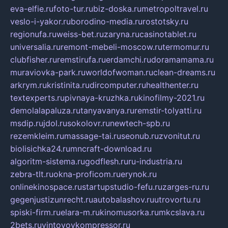
eva-elfie.ru
foto-tur.ru
biz-doska.ru
metropoltravel.ru
veslo-i-yakor.ru
borodino-media.ru
rostotsky.ru
regionufa.ru
weiss-bet.ru
zaryna.ru
casinotablet.ru
universalia.ru
remont-mebeli-moscow.ru
termomur.ru
clubfisher.ru
remstirufa.ru
erdamchi.ru
doramamama.ru
muraviovka-park.ru
worldofwoman.ru
clean-dreams.ru
arkrym.ru
kristinita.ru
dircomputer.ru
healthenter.ru
textexperts.ru
pivnaya-kruzhka.ru
kinofilmy-2021.ru
demolalapaluza.ru
tanyavanya.ru
remstir-tolyatti.ru
msdip.ru
jdol.ru
sokolovr.ru
newtech-spb.ru
rezemkleim.ru
massage-tai.ru
seonub.ru
zvonitut.ru
biolisichka24.ru
mncraft-download.ru
algoritm-sistema.ru
godflesh.ru
ru-industria.ru
zebra-tlt.ru
okna-proficom.ru
erynok.ru
onlinekinospace.ru
startupstudio-fefu.ru
zarges-ru.ru
gegenjustizunrecht.ru
autobalashov.ru
utrovortu.ru
spiski-firm.ru
elara-m.ru
kinomusorka.ru
mkcslava.ru
2bets.ru
vintovoykompressor.ru