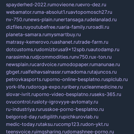
spayderhed-2022.ru
movieone.ru
evro-dez.ru
webamator.ru
ma-absolut1.ru
avtopomosch27.ru
nv-750.ru
news-plain.ru
nertansaga.ru
delanalad.ru
dizfiles.ru
youtubefree.ru
aria-family.ru
roadli.ru
planeta-samara.ru
mysmartbuy.ru
matrasy-kemerovo.ru
ashanet.ru
trade-farm.ru
dotcustoms.ru
domizbrusa9x12spb.ru
autodamp.ru
narasimha.ru
djcommodities.ru
nv750.ru
x-ton.ru
newsplain.ru
cardvoice.ru
modopaper.ru
manunae.ru
gbget.ru
alfeihavsalnassr.ru
madoma.ru
tajuncos.ru
petrovkasports.ru
porno-online-besplatno.ru
splclub.ru
york-life.ru
doroga-expo.ru
ribery.ru
cleanmedicine.ru
slovar-ivrit.ru
porno-video-besplatno.ru
seks-365.ru
ovucontrol.ru
sloty-igrovyye-avtomaty.ru
ru-industriya.ru
russkoe-porno-besplatno.ru
belgorod-day.ru
digilith.ru
pichkurovlab.ru
medic-today.ru
taksu.ru
comp123.ru
don-ykt.ru
teensvoice.ru
imgsharing.ru
domashnee-porno.ru