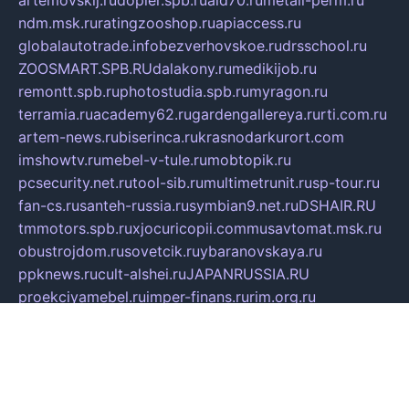
ndm.msk.ru
ratingzooshop.ru
apiaccess.ru
globalautotrade.info
bezverhovskoe.ru
drsschool.ru
ZOOSMART.SPB.RU
dalakony.ru
medikijob.ru
remontt.spb.ru
photostudia.spb.ru
myragon.ru
terramia.ru
academy62.ru
gardengallereya.ru
rti.com.ru
artem-news.ru
biserinca.ru
krasnodarkurort.com
imshowtv.ru
mebel-v-tule.ru
mobtopik.ru
pcsecurity.net.ru
tool-sib.ru
multimetrunit.ru
sp-tour.ru
fan-cs.ru
santeh-russia.ru
symbian9.net.ru
DSHAIR.RU
tmmotors.spb.ru
xjocuricopii.com
musavtomat.msk.ru
obustrojdom.ru
sovetcik.ru
ybaranovskaya.ru
ppknews.ru
cult-alshei.ru
JAPANRUSSIA.RU
proekciyamebel.ru
imper-finans.ru
rim.org.ru
glamourai.ru
brassminus.ru
zabor-pro.ru
ftn.pp.ru
dorogoe58.ru
laimengpacker.ru
kuzova-zapchasti.ru
sageerp.ru
taxodrom.ru
dsrazvitie.ru
hardcity.net.ru
ratinghomegames.ru
topservice25.ru
gubernyan.ru