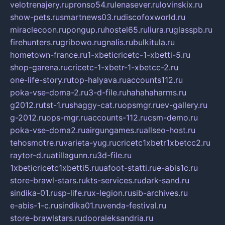
velotrenajery.ru
pronso54.ru
lenasever.ru
lovinskix.ru
show-pets.ru
smartnews03.ru
discofoxworld.ru
miraclecoon.ru
pongup.ru
hostel65.ru
liura.ru
glasspb.ru
firehunters.ru
gribowo.ru
gnalis.ru
bulkitula.ru
hometown-france.ru
1-xbeticricetc-1-xbetti-5.ru
shop-garena.ru
cricetc-1-xbetr-1-xbetcc-2.ru
one-life-story.ru
top-halyava.ru
accounts112.ru
poka-vse-doma-2.ru
3-d-file.ru
hahahaharms.ru
g2012.ru
tst-1.ru
shaggy-cat.ru
opsmgr.ru
ev-gallery.ru
g-2012.ru
ops-mgr.ru
accounts-112.ru
csm-demo.ru
poka-vse-doma2.ru
airgungames.ru
allseo-host.ru
tehosmotre.ru
varieta-yug.ru
cricetc1xbetr1xbetcc2.ru
raytor-d.ru
atillagunn.ru
3d-file.ru
1xbeticricetc1xbetti5.ru
uafoot-statti.ru
e-abis1c.ru
store-brawl-stars.ru
kts-services.ru
dark-sand.ru
sindika-01.ru
sp-life.ru
x-legion.ru
sib-archives.ru
e-abis-1-c.ru
sindika01.ru
venda-festival.ru
store-brawlstars.ru
dooraleksandria.ru