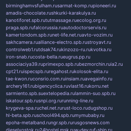
birminghamvsfulham.ru
sarmat-komp.ru
pioneeri.ru
amadis-chocolate.ru
shkurki-karakulya.ru
kanotiforet.spb.ru
tutmassage.ru
ecolog.org.ru
praga.spb.ru
falcorussia.ru
autodoctorservis.ru
kamertondom.spb.ru
net-life.net.ru
avto-vozim.ru
sakhcamera.ru
alliance-electro.spb.ru
stroyavt.ru
controlweb1.ru
tdsak74.ru
kinzozo-ru.ru
kvotka.ru
iron-snab.ru
costa-bella.ru
eugrus.pp.ru
associaciya39.ru
primexpo.spb.ru
bezmorchin.ru
ia2.ru
cpt21.ru
ispecspb.ru
regahost.ru
kolosok-elita.ru
tae-kwon.ru
consrio.com.ru
insiam.ru
avegainfo.ru
archery161.ru
bigencyclica.ru
vlast16.ru
korru.net
sarmiento.spb.su
extelopedia.ru
lammin-suo.spb.ru
iskatour.spb.ru
snpi.org.ru
running-line.ru
krygeva-spa.ru
chel.net.ru
rust-loco.ru
dugshop.ru
hl-beta.spb.ru
school494.spb.ru
mymubaby.ru
epoha-metalband.ru
ngr.spb.ru
rusgosnews.com
dieselvostok.ru
24hostel.msk.ru
w-dev.ru
f-ship.ru