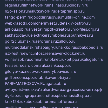
regsmi.ru
filmnetwork.ru
malinasp.ru
kinosvin.ru
h2o-salon.ru
malutkayork.ru
deltaprim.spb.ru
tango-perm.ru
gooddir.ru
sgv.su
multiki-online.com
webkrasotki.com
cherinvest.ru
detskiy-ostrov.ru
ankou.spb.ru
alvesta1.ru
pdf-creator.ru
nix-files.org.ru
sakhatoday.ru
elektrikersymboler.ru
sputnikyes.ru
golf2club.msk.ru
aeforums.ru
zallclub.ru
multimodal.msk.ru
habaigry.ru
haikko.ru
sobakopedia.ru
isz-fest.ru
ewnc.info
screensaver-clock.net.ru
volnav.spb.ru
comnat.ru
npf.net.ru
7bit.pp.ru
kalugatur.ru
tesiaes.ru
card.com.ru
kazanka.spb.ru
gildiya-kuznecov.ru
kameryboavision.ru
griffoncom.spb.ru
fabrika-emotsiy.ru
PARK-MATROSOVA.RU
agat.spb.ru
avtoyurist-moskva1.ru
hardware.org.ru
схема-авто.рф
dg-lab.ru
angrup.ru
recruiter.spb.ru
music8.spb.ru
krsk124.ru
kubok.spb.ru
romanofforex.ru
analitikaplus.ru
spyonline.ru
zosikamery.ru