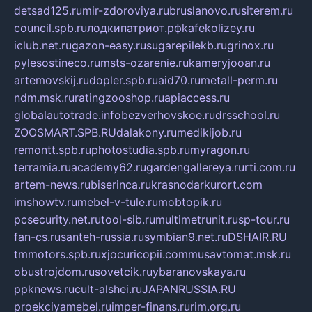
detsad125.ru
mir-zdoroviya.ru
bruslanovo.ru
siterem.ru
council.spb.ru
лодкипатриот.рф
kafekolizey.ru
iclub.net.ru
gazon-easy.ru
sugarepilekb.ru
grinox.ru
pylesostineco.ru
msts-ozarenie.ru
kameryjooan.ru
artemovskij.ru
dopler.spb.ru
aid70.ru
metall-perm.ru
ndm.msk.ru
ratingzooshop.ru
apiaccess.ru
globalautotrade.info
bezverhovskoe.ru
drsschool.ru
ZOOSMART.SPB.RU
dalakony.ru
medikijob.ru
remontt.spb.ru
photostudia.spb.ru
myragon.ru
terramia.ru
academy62.ru
gardengallereya.ru
rti.com.ru
artem-news.ru
biserinca.ru
krasnodarkurort.com
imshowtv.ru
mebel-v-tule.ru
mobtopik.ru
pcsecurity.net.ru
tool-sib.ru
multimetrunit.ru
sp-tour.ru
fan-cs.ru
santeh-russia.ru
symbian9.net.ru
DSHAIR.RU
tmmotors.spb.ru
xjocuricopii.com
musavtomat.msk.ru
obustrojdom.ru
sovetcik.ru
ybaranovskaya.ru
ppknews.ru
cult-alshei.ru
JAPANRUSSIA.RU
proekciyamebel.ru
imper-finans.ru
rim.org.ru