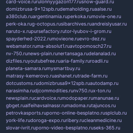
card-voice.ru
rulonnyygazon177.ru
snow-guard.ru
domizbrusa-9x12spb.ru
demaholding.ru
aalse.ru
a380club.ru
argentinamia.ru
perkoka.ru
movie-one.ru
perk-oka.ru
g-octopus.ru
sibarchives.ru
andreislyusar.ru
naruto-x.ru
pursefactory.ru
tor-lyubov-i-grom.ru
spayderhed-2022.ru
movieone.ru
evro-dez.ru
webamator.ru
ma-absolut1.ru
avtopomosch27.ru
nv-750.ru
news-plain.ru
nertansaga.ru
delanalad.ru
dizfiles.ru
youtubefree.ru
aria-family.ru
roadli.ru
planeta-samara.ru
mysmartbuy.ru
matrasy-kemerovo.ru
ashanet.ru
trade-farm.ru
dotcustoms.ru
domizbrusa9x12spb.ru
autodamp.ru
narasimha.ru
djcommodities.ru
nv750.ru
x-ton.ru
newsplain.ru
cardvoice.ru
modopaper.ru
manunae.ru
gbget.ru
alfeihavsalnassr.ru
madoma.ru
tajuncos.ru
petrovkasports.ru
porno-online-besplatno.ru
splclub.ru
york-life.ru
doroga-expo.ru
ribery.ru
cleanmedicine.ru
slovar-ivrit.ru
porno-video-besplatno.ru
seks-365.ru