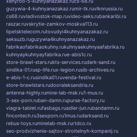
xehyroo-5-kuhnyanazakaz.ru
cs-68.ru
guzywia-4-kuhnyanazakaz.ru
mir-tk.ru
vlknrussia.ru
cs68.ru
vladivostok-map.ru
video-seks.ru
bankaribi.ru
raszar.ru
vskrytie-zamkov-moskva113.ru
lipetsktelecom.ru
tovudyi4kuhnyanazakaz.ru
seksuzb.ru
guzywia4kuhnyanazakaz.ru
fabrikaofabrikaokuhny.ru
kuhnyaekuhnyaafabrika.ru
kuhnyaykuhnyayfabrika.ru
e-abis1c.ru
store-brawl-stars.ru
kts-services.ru
dark-sand.ru
sindika-01.ru
sp-life.ru
x-legion.ru
sib-archives.ru
e-abis-1-c.ru
sindika01.ru
venda-festival.ru
store-brawlstars.ru
dooraleksandria.ru
antenna-highly.ru
mine-lab-msk.ru
1-mus.ru
3-sex-porn.ru
ban-damn.ru
purse-factory.ru
viagra-tablet.ru
fasbags.ru
adler-jun.ru
bandamn.ru
fincontech.ru
3sexporn.ru
1mus.ru
darksand.ru
rebus-toys.ru
minelab-msk.ru
rtdco.ru
seo-prodvizhenie-sajtov-stroitelnyh-kompanij.ru