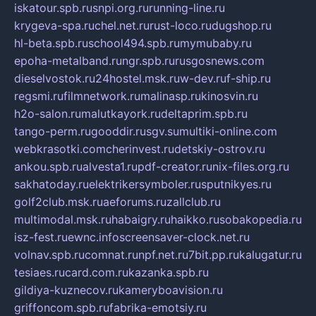
iskatour.spb.ru
snpi.org.ru
running-line.ru
krygeva-spa.ru
chel.net.ru
rust-loco.ru
dugshop.ru
hl-beta.spb.ru
school494.spb.ru
mymubaby.ru
epoha-metalband.ru
ngr.spb.ru
rusgosnews.com
dieselvostok.ru
24hostel.msk.ru
w-dev.ru
f-ship.ru
regsmi.ru
filmnetwork.ru
malinasp.ru
kinosvin.ru
h2o-salon.ru
malutkayork.ru
deltaprim.spb.ru
tango-perm.ru
gooddir.ru
sgv.su
multiki-online.com
webkrasotki.com
cherinvest.ru
detskiy-ostrov.ru
ankou.spb.ru
alvesta1.ru
pdf-creator.ru
nix-files.org.ru
sakhatoday.ru
elektrikersymboler.ru
sputnikyes.ru
golf2club.msk.ru
aeforums.ru
zallclub.ru
multimodal.msk.ru
habaigry.ru
haikko.ru
sobakopedia.ru
isz-fest.ru
ewnc.info
screensaver-clock.net.ru
volnav.spb.ru
comnat.ru
npf.net.ru
7bit.pp.ru
kalugatur.ru
tesiaes.ru
card.com.ru
kazanka.spb.ru
gildiya-kuznecov.ru
kameryboavision.ru
griffoncom.spb.ru
fabrika-emotsiy.ru