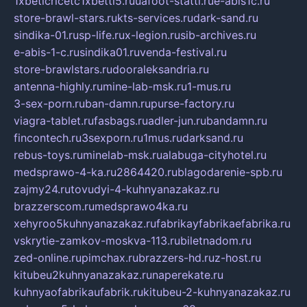
1xbeticricetc1xbetti5.ru
uafoot-statti.ru
e-abis1c.ru
store-brawl-stars.ru
kts-services.ru
dark-sand.ru
sindika-01.ru
sp-life.ru
x-legion.ru
sib-archives.ru
e-abis-1-c.ru
sindika01.ru
venda-festival.ru
store-brawlstars.ru
dooraleksandria.ru
antenna-highly.ru
mine-lab-msk.ru
1-mus.ru
3-sex-porn.ru
ban-damn.ru
purse-factory.ru
viagra-tablet.ru
fasbags.ru
adler-jun.ru
bandamn.ru
fincontech.ru
3sexporn.ru
1mus.ru
darksand.ru
rebus-toys.ru
minelab-msk.ru
alabuga-cityhotel.ru
medsprawo-4-ka.ru
2864420.ru
blagodarenie-spb.ru
zajmy24.ru
tovudyi-4-kuhnyanazakaz.ru
brazzerscom.ru
medsprawo4ka.ru
xehyroo5kuhnyanazakaz.ru
fabrikayfabrikaefabrika.ru
vskrytie-zamkov-moskva-113.ru
biletnadom.ru
zed-online.ru
pimchax.ru
brazzers-hd.ru
z-host.ru
kitubeu2kuhnyanazakaz.ru
naperekate.ru
kuhnyaofabrikaufabrik.ru
kitubeu-2-kuhnyanazakaz.ru