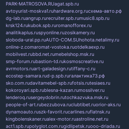
PARK-MATROSOVA.RU
agat.spb.ru
avtoyurist-moskva1.ru
hardware.org.ru
схема-авто.рф
dg-lab.ru
angrup.ru
recruiter.spb.ru
music8.spb.ru
krsk124.ru
kubok.spb.ru
romanofforex.ru
analitikaplus.ru
spyonline.ru
zosikamery.ru
sloboda-ural.pp.ru
AUTO-COM.SU
hohota.net
alimy.ru
online-z.com
aromat-vostoka.ru
otdelkaexp.ru
mobilvest.ru
bbd.net.ru
mebelshop.msk.ru
smp-forum.ru
bastion-td.ru
kosmoscreative.ru
avrmotors.ru
art-galadesign.ru
tiffany-c.ru
ecostep-samara.ru
d-p.spb.ru
галактика73.рф
sko.com.ru
davitamebel-spb.ru
fotsis.ru
tesiaes.ru
kokoroyari.spb.ru
blesna-kazan.ru
mossilver.ru
lenderoq.ru
sergeydobrin.ru
tochkazvuka.msk.ru
people-of-art.ru
bezzubova.ru
clubtibet.ru
orior-aks.ru
dynamoauto.ru
szk-favorit.ru
carlines.ru
flatnsk.ru
kingbolenskaner.ru
alex-motor.ru
astroline.net.ru
act1.spb.ru
polyglot.com.ru
gidlipetsk.ru
ooo-driada.ru