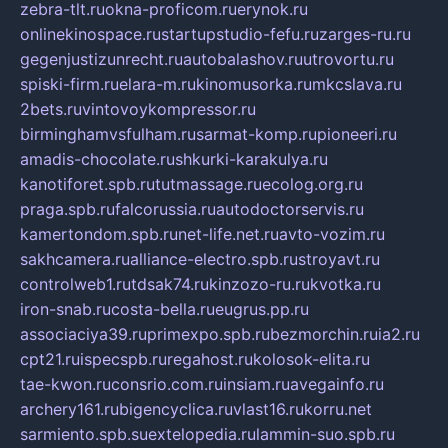
zebra-tlt.ru
okna-proficom.ru
erynok.ru
onlinekinospace.ru
startupstudio-fefu.ru
zarges-ru.ru
gegenjustizunrecht.ru
autobalashov.ru
utrovortu.ru
spiski-firm.ru
elara-m.ru
kinomusorka.ru
mkcslava.ru
2bets.ru
vintovoykompressor.ru
birminghamvsfulham.ru
sarmat-komp.ru
pioneeri.ru
amadis-chocolate.ru
shkurki-karakulya.ru
kanotiforet.spb.ru
tutmassage.ru
ecolog.org.ru
praga.spb.ru
falcorussia.ru
autodoctorservis.ru
kamertondom.spb.ru
net-life.net.ru
avto-vozim.ru
sakhcamera.ru
alliance-electro.spb.ru
stroyavt.ru
controlweb1.ru
tdsak74.ru
kinzozo-ru.ru
kvotka.ru
iron-snab.ru
costa-bella.ru
eugrus.pp.ru
associaciya39.ru
primexpo.spb.ru
bezmorchin.ru
ia2.ru
cpt21.ru
ispecspb.ru
regahost.ru
kolosok-elita.ru
tae-kwon.ru
consrio.com.ru
insiam.ru
avegainfo.ru
archery161.ru
bigencyclica.ru
vlast16.ru
korru.net
sarmiento.spb.su
extelopedia.ru
lammin-suo.spb.ru