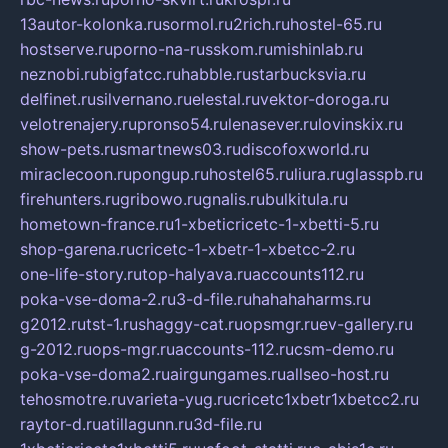
13autor-kolonka.ru
sormol.ru
2rich.ru
hostel-65.ru
hostserve.ru
porno-na-russkom.ru
mishinlab.ru
neznobi.ru
bigfatcc.ru
habble.ru
starbucksvia.ru
delfinet.ru
silvernano.ru
elestal.ru
vektor-doroga.ru
velotrenajery.ru
pronso54.ru
lenasever.ru
lovinskix.ru
show-pets.ru
smartnews03.ru
discofoxworld.ru
miraclecoon.ru
pongup.ru
hostel65.ru
liura.ru
glasspb.ru
firehunters.ru
gribowo.ru
gnalis.ru
bulkitula.ru
hometown-france.ru
1-xbeticricetc-1-xbetti-5.ru
shop-garena.ru
cricetc-1-xbetr-1-xbetcc-2.ru
one-life-story.ru
top-halyava.ru
accounts112.ru
poka-vse-doma-2.ru
3-d-file.ru
hahahaharms.ru
g2012.ru
tst-1.ru
shaggy-cat.ru
opsmgr.ru
ev-gallery.ru
g-2012.ru
ops-mgr.ru
accounts-112.ru
csm-demo.ru
poka-vse-doma2.ru
airgungames.ru
allseo-host.ru
tehosmotre.ru
varieta-yug.ru
cricetc1xbetr1xbetcc2.ru
raytor-d.ru
atillagunn.ru
3d-file.ru