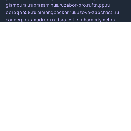
glamourai.ru
brassminus.ru
zabor-pro.ru
ftn.pp.ru
dorogoe58.ru
laimengpacker.ru
kuzova-zapchasti.ru
sageerp.ru
taxodrom.ru
dsrazvitie.ru
hardcity.net.ru
ratinghomegames.ru
topservice25.ru
gubernyan.ru
gtglasslined.ru
ii4.ru
tssport.spb.ru
andorra24.com
blackwallstreet.ru
oboimos.ru
optim-doors.com.ru
ikuch.ru
nycr.org.ru
npa21.ru
vremya-ch.spb.ru
desert000.ru
ivtorgi.ru
ifiori.ru
catalog-statei.ru
dcv.org.ru
spetsmaster174.ru
ipkameryhiseeu.ru
dum26.ru
ruspol.spb.ru
fr-opendp.ru
kam-solnyshko.ru
cheyenne-arapaho.ru
sevzapmetal.spb.ru
ted-lapidus.spb.ru
parasite-eliminator.ru
sigma-complete.ru
modernworld.ru
dama-moda.ru
eholot-group.ru
sk-nvkz.ru
DRONGOLD.RU
democratia2.ru
i-farmer.ru
mass-sport.org
jablonex.spb.ru
bookmess.ru
linkword.ru
refineua.com.ru
cs-spec.net.ru
altay-mebel.ru
DNK-THEATRE.RU
mechaniks.spb.ru
ipcamtechage.ru