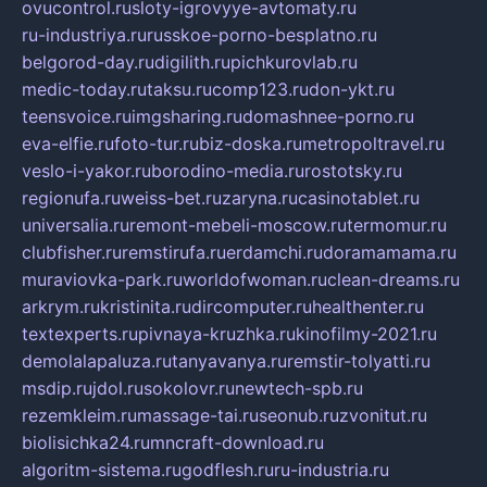
ovucontrol.ru
sloty-igrovyye-avtomaty.ru
ru-industriya.ru
russkoe-porno-besplatno.ru
belgorod-day.ru
digilith.ru
pichkurovlab.ru
medic-today.ru
taksu.ru
comp123.ru
don-ykt.ru
teensvoice.ru
imgsharing.ru
domashnee-porno.ru
eva-elfie.ru
foto-tur.ru
biz-doska.ru
metropoltravel.ru
veslo-i-yakor.ru
borodino-media.ru
rostotsky.ru
regionufa.ru
weiss-bet.ru
zaryna.ru
casinotablet.ru
universalia.ru
remont-mebeli-moscow.ru
termomur.ru
clubfisher.ru
remstirufa.ru
erdamchi.ru
doramamama.ru
muraviovka-park.ru
worldofwoman.ru
clean-dreams.ru
arkrym.ru
kristinita.ru
dircomputer.ru
healthenter.ru
textexperts.ru
pivnaya-kruzhka.ru
kinofilmy-2021.ru
demolalapaluza.ru
tanyavanya.ru
remstir-tolyatti.ru
msdip.ru
jdol.ru
sokolovr.ru
newtech-spb.ru
rezemkleim.ru
massage-tai.ru
seonub.ru
zvonitut.ru
biolisichka24.ru
mncraft-download.ru
algoritm-sistema.ru
godflesh.ru
ru-industria.ru