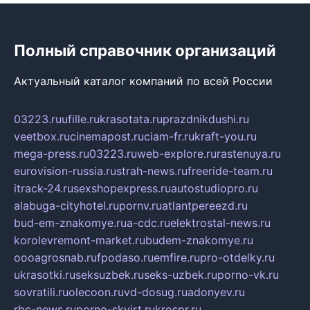
Полный справочник организаций
Актуальный каталог компаний по всей России
03223.ru
ufille.ru
krasotata.ru
prazdnikdushi.ru
veetbox.ru
cinemapost.ru
ciam-fr.ru
kraft-you.ru
mega-press.ru
03223.ru
web-explore.ru
rastenuya.ru
eurovision-russia.ru
strah-news.ru
freeride-team.ru
itrack-24.ru
sexshopexpress.ru
autostudiopro.ru
alabuga-cityhotel.ru
pornv.ru
atlantpereezd.ru
bud-em-znakomye.ru
a-cdc.ru
elektrostal-news.ru
korolevremont-market.ru
budem-znakomye.ru
oooagrosnab.ru
fpodaso.ru
emfire.ru
pro-otdelky.ru
ukrasotki.ru
seksuzbek.ru
seks-uzbek.ru
porno-vk.ru
sovratili.ru
olecoon.ru
vd-dosug.ru
adonyev.ru
rbc-news.ru
porno-skvirt.ru
krospr.ru