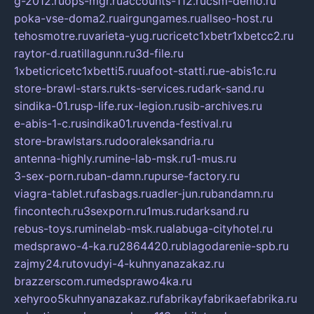
g-2012.ru
ops-mgr.ru
accounts-112.ru
csm-demo.ru
poka-vse-doma2.ru
airgungames.ru
allseo-host.ru
tehosmotre.ru
varieta-yug.ru
cricetc1xbetr1xbetcc2.ru
raytor-d.ru
atillagunn.ru
3d-file.ru
1xbeticricetc1xbetti5.ru
uafoot-statti.ru
e-abis1c.ru
store-brawl-stars.ru
kts-services.ru
dark-sand.ru
sindika-01.ru
sp-life.ru
x-legion.ru
sib-archives.ru
e-abis-1-c.ru
sindika01.ru
venda-festival.ru
store-brawlstars.ru
dooraleksandria.ru
antenna-highly.ru
mine-lab-msk.ru
1-mus.ru
3-sex-porn.ru
ban-damn.ru
purse-factory.ru
viagra-tablet.ru
fasbags.ru
adler-jun.ru
bandamn.ru
fincontech.ru
3sexporn.ru
1mus.ru
darksand.ru
rebus-toys.ru
minelab-msk.ru
alabuga-cityhotel.ru
medsprawo-4-ka.ru
2864420.ru
blagodarenie-spb.ru
zajmy24.ru
tovudyi-4-kuhnyanazakaz.ru
brazzerscom.ru
medsprawo4ka.ru
xehyroo5kuhnyanazakaz.ru
fabrikayfabrikaefabrika.ru