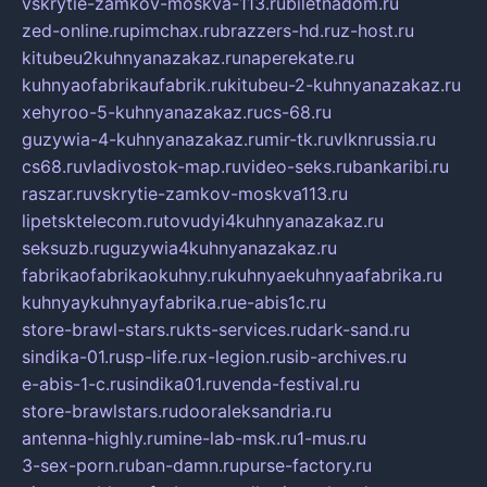
vskrytie-zamkov-moskva-113.ru
biletnadom.ru
zed-online.ru
pimchax.ru
brazzers-hd.ru
z-host.ru
kitubeu2kuhnyanazakaz.ru
naperekate.ru
kuhnyaofabrikaufabrik.ru
kitubeu-2-kuhnyanazakaz.ru
xehyroo-5-kuhnyanazakaz.ru
cs-68.ru
guzywia-4-kuhnyanazakaz.ru
mir-tk.ru
vlknrussia.ru
cs68.ru
vladivostok-map.ru
video-seks.ru
bankaribi.ru
raszar.ru
vskrytie-zamkov-moskva113.ru
lipetsktelecom.ru
tovudyi4kuhnyanazakaz.ru
seksuzb.ru
guzywia4kuhnyanazakaz.ru
fabrikaofabrikaokuhny.ru
kuhnyaekuhnyaafabrika.ru
kuhnyaykuhnyayfabrika.ru
e-abis1c.ru
store-brawl-stars.ru
kts-services.ru
dark-sand.ru
sindika-01.ru
sp-life.ru
x-legion.ru
sib-archives.ru
e-abis-1-c.ru
sindika01.ru
venda-festival.ru
store-brawlstars.ru
dooraleksandria.ru
antenna-highly.ru
mine-lab-msk.ru
1-mus.ru
3-sex-porn.ru
ban-damn.ru
purse-factory.ru