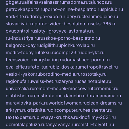
gbget.ru
alfeihavsalnassr.ru
madoma.ru
tajuncos.ru
petrovkasports.ru
porno-online-besplatno.ru
splclub.ru
york-life.ru
doroga-expo.ru
ribery.ru
cleanmedicine.ru
slovar-ivrit.ru
porno-video-besplatno.ru
seks-365.ru
ovucontrol.ru
sloty-igrovyye-avtomaty.ru
ru-industriya.ru
russkoe-porno-besplatno.ru
belgorod-day.ru
digilith.ru
pichkurovlab.ru
medic-today.ru
taksu.ru
comp123.ru
don-ykt.ru
teensvoice.ru
imgsharing.ru
domashnee-porno.ru
eva-elfie.ru
foto-tur.ru
biz-doska.ru
metropoltravel.ru
veslo-i-yakor.ru
borodino-media.ru
rostotsky.ru
regionufa.ru
weiss-bet.ru
zaryna.ru
casinotablet.ru
universalia.ru
remont-mebeli-moscow.ru
termomur.ru
clubfisher.ru
remstirufa.ru
erdamchi.ru
doramamama.ru
muraviovka-park.ru
worldofwoman.ru
clean-dreams.ru
arkrym.ru
kristinita.ru
dircomputer.ru
healthenter.ru
textexperts.ru
pivnaya-kruzhka.ru
kinofilmy-2021.ru
demolalapaluza.ru
tanyavanya.ru
remstir-tolyatti.ru