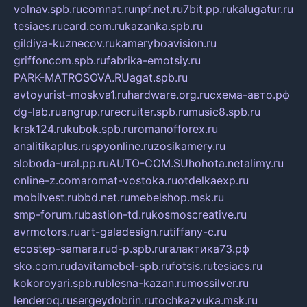
volnav.spb.ru
comnat.ru
npf.net.ru
7bit.pp.ru
kalugatur.ru
tesiaes.ru
card.com.ru
kazanka.spb.ru
gildiya-kuznecov.ru
kameryboavision.ru
griffoncom.spb.ru
fabrika-emotsiy.ru
PARK-MATROSOVA.RU
agat.spb.ru
avtoyurist-moskva1.ru
hardware.org.ru
схема-авто.рф
dg-lab.ru
angrup.ru
recruiter.spb.ru
music8.spb.ru
krsk124.ru
kubok.spb.ru
romanofforex.ru
analitikaplus.ru
spyonline.ru
zosikamery.ru
sloboda-ural.pp.ru
AUTO-COM.SU
hohota.net
alimy.ru
online-z.com
aromat-vostoka.ru
otdelkaexp.ru
mobilvest.ru
bbd.net.ru
mebelshop.msk.ru
smp-forum.ru
bastion-td.ru
kosmoscreative.ru
avrmotors.ru
art-galadesign.ru
tiffany-c.ru
ecostep-samara.ru
d-p.spb.ru
галактика73.рф
sko.com.ru
davitamebel-spb.ru
fotsis.ru
tesiaes.ru
kokoroyari.spb.ru
blesna-kazan.ru
mossilver.ru
lenderoq.ru
sergeydobrin.ru
tochkazvuka.msk.ru