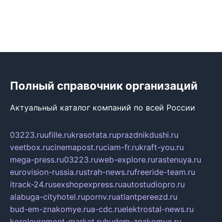
Полный справочник организаций
Актуальный каталог компаний по всей России
03223.ru
ufille.ru
krasotata.ru
prazdnikdushi.ru
veetbox.ru
cinemapost.ru
ciam-fr.ru
kraft-you.ru
mega-press.ru
03223.ru
web-explore.ru
rastenuya.ru
eurovision-russia.ru
strah-news.ru
freeride-team.ru
itrack-24.ru
sexshopexpress.ru
autostudiopro.ru
alabuga-cityhotel.ru
pornv.ru
atlantpereezd.ru
bud-em-znakomye.ru
a-cdc.ru
elektrostal-news.ru
korolevremont-market.ru
budem-znakomye.ru