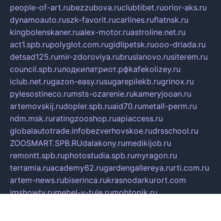
people-of-art.ru
bezzubova.ru
clubtibet.ru
orior-aks.ru
dynamoauto.ru
szk-favorit.ru
carlines.ru
flatnsk.ru
kingbolenskaner.ru
alex-motor.ru
astroline.net.ru
act1.spb.ru
polyglot.com.ru
gidlipetsk.ru
ooo-driada.ru
detsad125.ru
mir-zdoroviya.ru
bruslanovo.ru
siterem.ru
council.spb.ru
лодкипатриот.рф
kafekolizey.ru
iclub.net.ru
gazon-easy.ru
sugarepilekb.ru
grinox.ru
pylesostineco.ru
msts-ozarenie.ru
kameryjooan.ru
artemovskij.ru
dopler.spb.ru
aid70.ru
metall-perm.ru
ndm.msk.ru
ratingzooshop.ru
apiaccess.ru
globalautotrade.info
bezverhovskoe.ru
drsschool.ru
ZOOSMART.SPB.RU
dalakony.ru
medikijob.ru
remontt.spb.ru
photostudia.spb.ru
myragon.ru
terramia.ru
academy62.ru
gardengallereya.ru
rti.com.ru
artem-news.ru
biserinca.ru
krasnodarkurort.com
imshowtv.ru
mebel-v-tule.ru
mobtopik.ru
pcsecurity.net.ru
tool-sib.ru
multimetrunit.ru
sp-tour.ru
fan-cs.ru
santeh-russia.ru
symbian9.net.ru
DSHAIR.RU