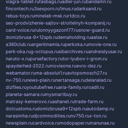
viagra-tablet.ru
fasbags.ru
adler-jun.ru
bandamn.ru
fincontech.ru
3sexporn.ru
1mus.ru
darksand.ru
rebus-toys.ru
minelab-msk.ru
rtdco.ru
seo-prodvizhenie-sajtov-stroitelnyh-kompanij.ru
card-voice.ru
rulonnyygazon177.ru
snow-guard.ru
domizbrusa-9x12spb.ru
demaholding.ru
aalse.ru
a380club.ru
argentinamia.ru
perkoka.ru
movie-one.ru
perk-oka.ru
g-octopus.ru
sibarchives.ru
andreislyusar.ru
naruto-x.ru
pursefactory.ru
tor-lyubov-i-grom.ru
spayderhed-2022.ru
movieone.ru
evro-dez.ru
webamator.ru
ma-absolut1.ru
avtopomosch27.ru
nv-750.ru
news-plain.ru
nertansaga.ru
delanalad.ru
dizfiles.ru
youtubefree.ru
aria-family.ru
roadli.ru
planeta-samara.ru
mysmartbuy.ru
matrasy-kemerovo.ru
ashanet.ru
trade-farm.ru
dotcustoms.ru
domizbrusa9x12spb.ru
autodamp.ru
narasimha.ru
djcommodities.ru
nv750.ru
x-ton.ru
newsplain.ru
cardvoice.ru
modopaper.ru
manunae.ru