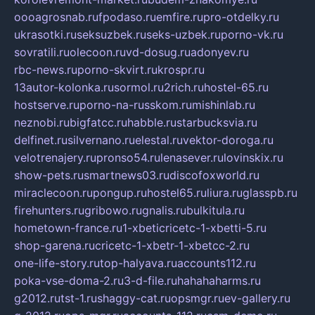
oooagrosnab.ru
fpodaso.ru
emfire.ru
pro-otdelky.ru
ukrasotki.ru
seksuzbek.ru
seks-uzbek.ru
porno-vk.ru
sovratili.ru
olecoon.ru
vd-dosug.ru
adonyev.ru
rbc-news.ru
porno-skvirt.ru
krospr.ru
13autor-kolonka.ru
sormol.ru
2rich.ru
hostel-65.ru
hostserve.ru
porno-na-russkom.ru
mishinlab.ru
neznobi.ru
bigfatcc.ru
habble.ru
starbucksvia.ru
delfinet.ru
silvernano.ru
elestal.ru
vektor-doroga.ru
velotrenajery.ru
pronso54.ru
lenasever.ru
lovinskix.ru
show-pets.ru
smartnews03.ru
discofoxworld.ru
miraclecoon.ru
pongup.ru
hostel65.ru
liura.ru
glasspb.ru
firehunters.ru
gribowo.ru
gnalis.ru
bulkitula.ru
hometown-france.ru
1-xbeticricetc-1-xbetti-5.ru
shop-garena.ru
cricetc-1-xbetr-1-xbetcc-2.ru
one-life-story.ru
top-halyava.ru
accounts112.ru
poka-vse-doma-2.ru
3-d-file.ru
hahahaharms.ru
g2012.ru
tst-1.ru
shaggy-cat.ru
opsmgr.ru
ev-gallery.ru