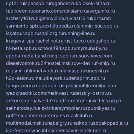
cpt21.ru
ispecspb.ru
regahost.ru
kolosok-elita.ru
tae-kwon.ru
consrio.com.ru
insiam.ru
avegainfo.ru
archery161.ru
bigencyclica.ru
vlast16.ru
korru.net
sarmiento.spb.su
extelopedia.ru
lammin-suo.spb.ru
iskatour.spb.ru
snpi.org.ru
running-line.ru
krygeva-spa.ru
chel.net.ru
rust-loco.ru
dugshop.ru
hl-beta.spb.ru
school494.spb.ru
mymubaby.ru
epoha-metalband.ru
ngr.spb.ru
rusgosnews.com
dieselvostok.ru
24hostel.msk.ru
w-dev.ru
f-ship.ru
regsmi.ru
filmnetwork.ru
malinasp.ru
kinosvin.ru
h2o-salon.ru
malutkayork.ru
deltaprim.spb.ru
tango-perm.ru
gooddir.ru
sgv.su
multiki-online.com
webkrasotki.com
cherinvest.ru
detskiy-ostrov.ru
ankou.spb.ru
alvesta1.ru
pdf-creator.ru
nix-files.org.ru
sakhatoday.ru
elektrikersymboler.ru
sputnikyes.ru
golf2club.msk.ru
aeforums.ru
zallclub.ru
multimodal.msk.ru
habaigry.ru
haikko.ru
sobakopedia.ru
isz-fest.ru
ewnc.info
screensaver-clock.net.ru