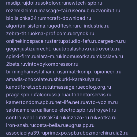
msdip.ru
jdol.ru
sokolovr.ru
newtech-spb.ru
rezemkleim.ru
massage-tai.ru
seonub.ru
zvonitut.ru
biolisichka24.ru
mncraft-download.ru
algoritm-sistema.ru
godflesh.ru
ru-industria.ru
zebra-tlt.ru
okna-proficom.ru
erynok.ru
onlinekinospace.ru
startupstudio-fefu.ru
zarges-ru.ru
gegenjustizunrecht.ru
autobalashov.ru
utrovortu.ru
spiski-firm.ru
elara-m.ru
kinomusorka.ru
mkcslava.ru
2bets.ru
vintovoykompressor.ru
birminghamvsfulham.ru
sarmat-komp.ru
pioneeri.ru
amadis-chocolate.ru
shkurki-karakulya.ru
kanotiforet.spb.ru
tutmassage.ru
ecolog.org.ru
praga.spb.ru
falcorussia.ru
autodoctorservis.ru
kamertondom.spb.ru
net-life.net.ru
avto-vozim.ru
sakhcamera.ru
alliance-electro.spb.ru
stroyavt.ru
controlweb1.ru
tdsak74.ru
kinzozo-ru.ru
kvotka.ru
iron-snab.ru
costa-bella.ru
eugrus.pp.ru
associaciya39.ru
primexpo.spb.ru
bezmorchin.ru
ia2.ru